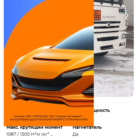
Количество цилиндров
Макс. мощность
6
300 л.с.
Макс. крутящий момент
Нагнетатель
1087 / 1300 Н*м (кг* ...
Да