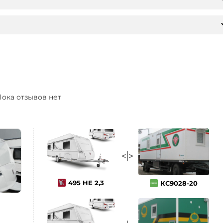
ока отзывов нет
495 HE 2,3
КС9028-20