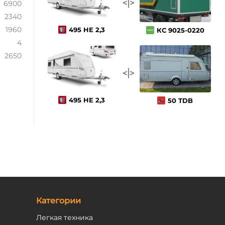
6900
2340
1960
495 HE 2,3
КС 9025-0220
4
2650
495 HE 2,3
50 TDB
Категории
Легкая техника