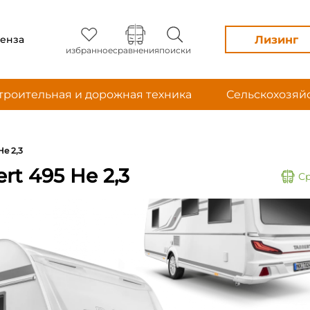
Лизинг
енза
избранное
сравнения
поиски
троительная и дорожная техника
Сельскохозяй
He 2,3
t 495 He 2,3
С