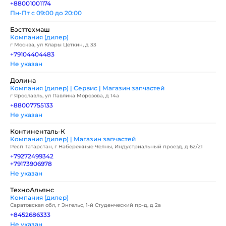
+88001001174
Пн-Пт с 09:00 до 20:00
Бэсттехмаш
Компания (дилер)
г Москва, ул Клары Цеткин, д 33
+79104404483
Не указан
Долина
Компания (дилер) | Сервис | Магазин запчастей
г Ярославль, ул Павлика Морозова, д 14а
+88007755133
Не указан
Континенталь-К
Компания (дилер) | Магазин запчастей
Респ Татарстан, г Набережные Челны, Индустриальный проезд, д 62/21
+79272499342
+79173906978
Не указан
ТехноАльянс
Компания (дилер)
Саратовская обл, г Энгельс, 1-й Студенческий пр-д, д 2а
+8452686333
Не указан