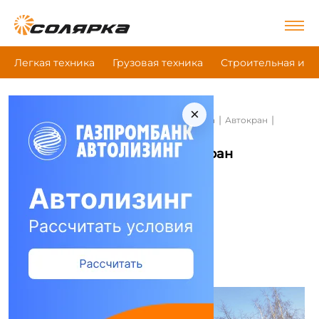
Легкая техника
Грузовая техника
Строительная и д
×
|
|
|
Главная
Строительная и дорожная техника
Автокран
Урал 4320-70 Кран Челябинец Кс-45721
Автокран Урал 4320-70 Кран
Челябинец Кс-45721
Сравнить