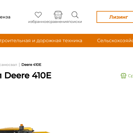
Лизинг
енза
избранное
сравнения
поиски
троительная и дорожная техника
Сельскохозяй
|
самосвал
Deere 410E
 Deere 410E
С