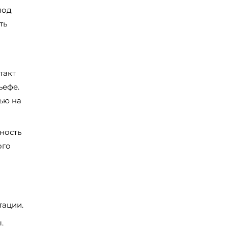
под
ть
такт
ьефе.
ью на
ность
ого
тации.
.