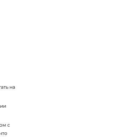
ать на
ции
ом с
что