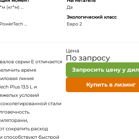
ящий момент
Нагнетатель
м (кг*м) ...
Да
Экологический класс
PowerTech ...
Евро 2
Цена
По запросу
валов серии E отличается
Запросить цену у ди
еличить время
силовая линия
Купить в лизинг
h Plus 13.5 L и
тяжелых условий
ысоколегированной стали
говечность.
иляторами,
т сократить расход
и способствуют быстрой