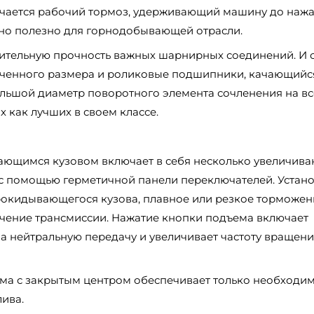
лючается рабочий тормоз, удерживающий машину до наж
нно полезно для горнодобывающей отрасли.
ительную прочность важных шарнирных соединений. И 
иченного размера и роликовые подшипники, качающийс
льшой диаметр поворотного элемента сочленения на вс
 как лучших в своем классе.
ающимся кузовом включает в себя несколько увеличив
 с помощью герметичной панели переключателей. Устан
окидывающегося кузова, плавное или резкое торможен
чение трансмиссии. Нажатие кнопки подъема включает
а нейтральную передачу и увеличивает частоту вращен
тема с закрытым центром обеспечивает только необходи
ива.