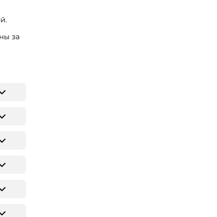
й.
ны за