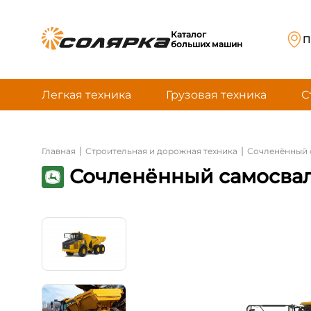
Каталог
П
больших машин
Легкая техника
Грузовая техника
С
|
|
Главная
Строительная и дорожная техника
Сочленённый 
Сочленённый самосвал