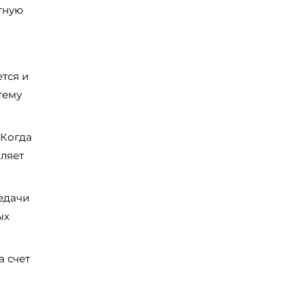
тную
тся и
тему
 Когда
оляет
едачи
ых
а счет