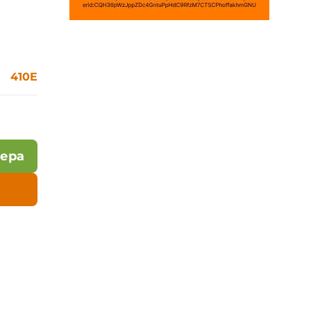
410E
лера