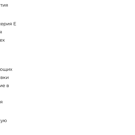
атия
серия E
я
ех
ающих
овки
ие в
ия
мую