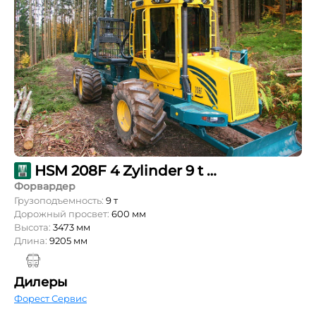
HSM 208F 4 Zylinder 9 t Kombi lang
Форвардер
Грузоподъемность:
9 т
Дорожный просвет:
600 мм
Высота:
3473 мм
Длина:
9205 мм
Дилеры
Форест Сервис