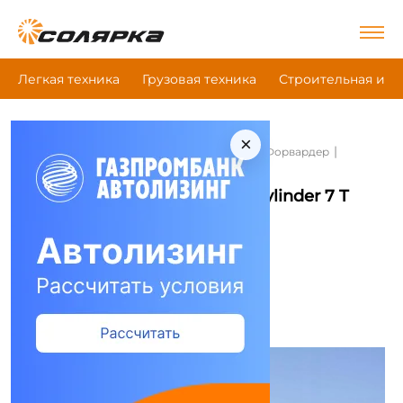
Легкая техника
Грузовая техника
Строительная и д
×
|
|
|
Главная
Сельскохозяйственная техника
Форвардер
Hsm 208F 4 Zylinder 7 T
Форвардер Hsm 208F 4 Zylinder 7 T
Сравнить