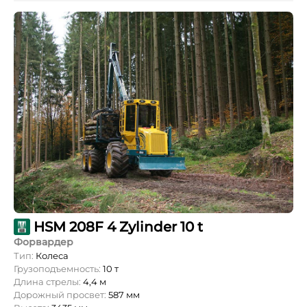
HSM 208F 4 Zylinder 10 t
Форвардер
Тип:
Колеса
Грузоподъемность:
10 т
Длина стрелы:
4,4 м
Дорожный просвет:
587 мм