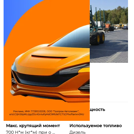
Количество цилиндров
Макс. мощность
4
170 л.с.
Макс. крутящий момент
Используемое топливо
700 Н*м (кг*м) при о ...
Дизель