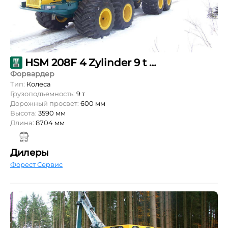
HSM 208F 4 Zylinder 9 t Kombi kurz
Форвардер
Тип:
Колеса
Грузоподъемность:
9 т
Дорожный просвет:
600 мм
Высота:
3590 мм
Длина:
8704 мм
Дилеры
Форест Сервис