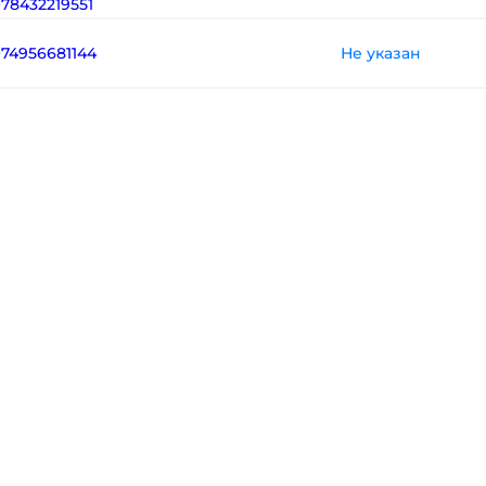
+78432219551
Не указан
+74956681144