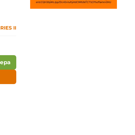
RIES II
лера