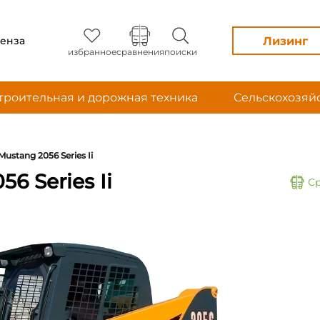
Лизинг
енза
избранное
сравнения
поиски
троительная и дорожная техника
Сельскохозяй
Mustang 2056 Series Ii
6 Series Ii
С