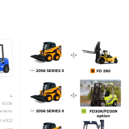
2056 SERIES II
FD 280
4
61,06
изель
2056 SERIES II
FD30R/FD30R
option
U 4JG2