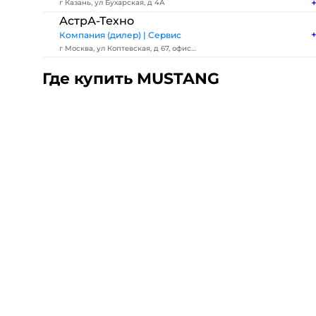
г Казань, ул Бухарская, д 4А
АстрА-Техно
Компания (дилер) | Сервис
г Москва, ул Коптевская, д 67, офис
105
Где купить MUSTANG