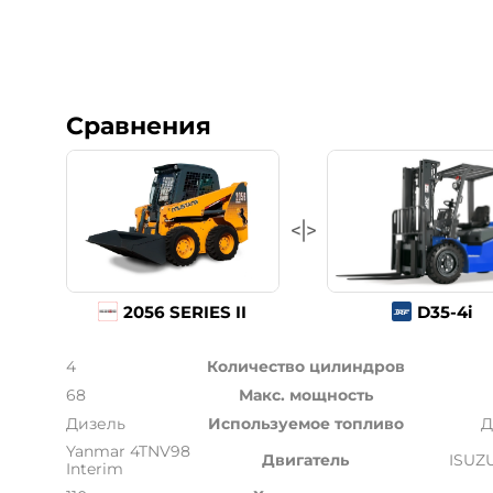
Сравнения
2056 SERIES II
D35-4i
4
Количество цилиндров
68
Макс. мощность
Дизель
Используемое топливо
Д
Yanmar 4TNV98
Двигатель
ISUZ
Interim