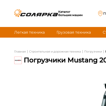
Каталог
П
больших машин
Легкая техника
Грузовая техника
С
|
|
|
Главная
Строительная и дорожная техника
Погрузчики
Погрузчики Mustang 205