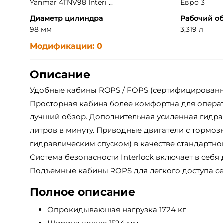
Yanmar 4TNV98 Interi ...
Евро 3
Диаметр цилиндра
Рабочий об
98 мм
3,319 л
Модификации: 0
Описание
Удобные кабины ROPS / FOPS (сертифицированны
Просторная кабина более комфортна для опера
лучший обзор. Дополнительная усиленная гидравл
литров в минуту. Приводные двигатели с тормоз
гидравлическим спуском) в качестве стандартно
Система безопасности Interlock включает в себя
Подъемные кабины ROPS для легкого доступа с
Полное описание
Опрокидывающая нагрузка 1724 кг
Ширина ковша 1524 мм