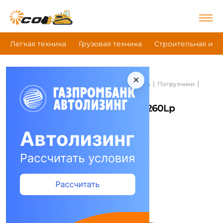
Легкая техника
Грузовая техника
Строительная и д
×
|
|
|
Главная
Строительная и дорожная техника
Погрузчики
Weidemann 1260Lp
Погрузчики Weidemann 1260Lp
Сравнить