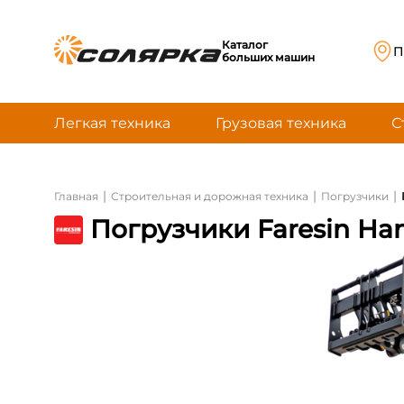
Каталог
П
больших машин
Легкая техника
Грузовая техника
С
|
|
|
Главная
Строительная и дорожная техника
Погрузчики
Погрузчики Faresin Han