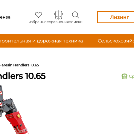
Лизинг
енза
избранное
сравнения
поиски
троительная и дорожная техника
Сельскохозяй
Faresin Handlers 10.65
dlers 10.65
С