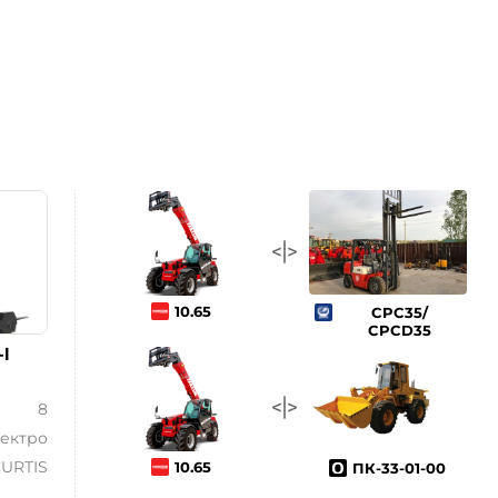
10.65
CPC35/
CPCD35
l
8
ектро
URTIS
10.65
ПК-33-01-00