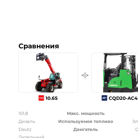
Сравнения
10.65
CQD20-AC4-
101,8
Макс. мощность
Дизель
Используемое топливо
Эл
Deutz
Двигатель
C
Дизельный