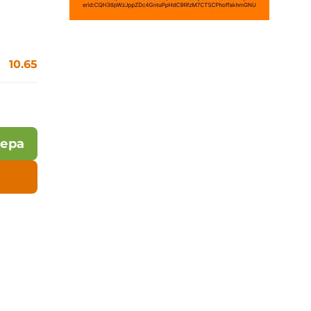
10.65
лера