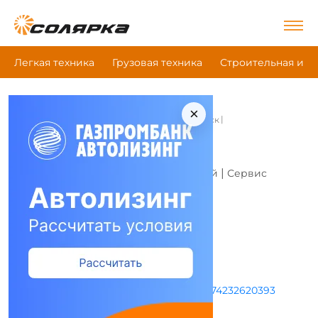
Легкая техника
Грузовая техника
Строительная и д
×
|
|
|
Главная
Все компании
Техсервис-Хабаровск
Техсервис-Хабаровск - -
Это моя компания
|
|
Дилерский центр
Магазин запчастей
Сервис
Адрес и режим работы
Режим работы не указан
+74232620393
+74232621162