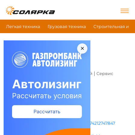
Легкая техника
Грузовая техника
Строительная и д
×
|
|
|
Главная
Все компании
LIEBHERR
LIEBHERR - -
Это моя компания
|
|
Дилерский центр
Магазин запчастей
Сервис
Адрес и режим работы
Режим работы не указан
+74212747847
+74212754999