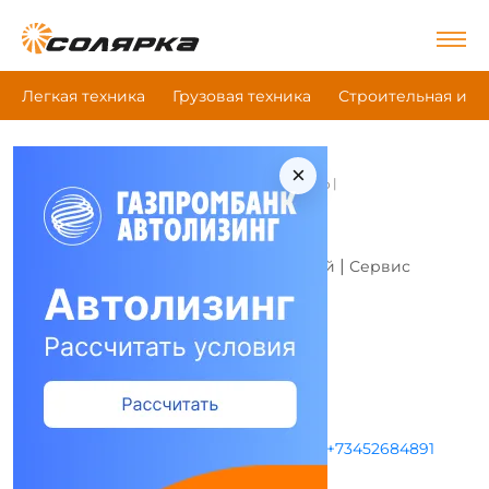
Легкая техника
Грузовая техника
Строительная и д
×
|
|
|
Главная
Все компании
АгроЦентрЗахарово
АгроЦентрЗахарово - -
Это моя компания
|
|
Дилерский центр
Магазин запчастей
Сервис
Адрес и режим работы
Режим работы не указан
+73452684891