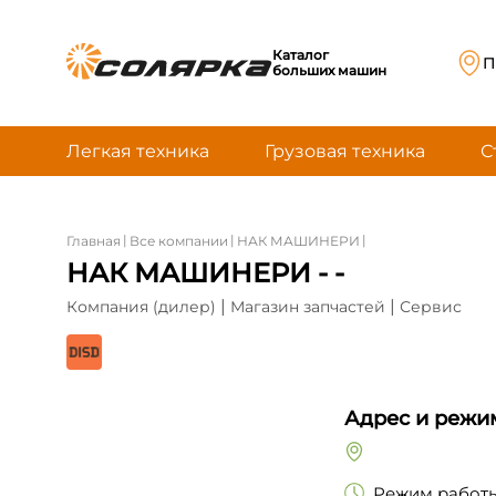
Каталог
П
больших машин
Легкая техника
Грузовая техника
С
|
|
|
Главная
Все компании
НАК МАШИНЕРИ
НАК МАШИНЕРИ - -
|
|
Компания (дилер)
Магазин запчастей
Сервис
Адрес и режи
Режим работы