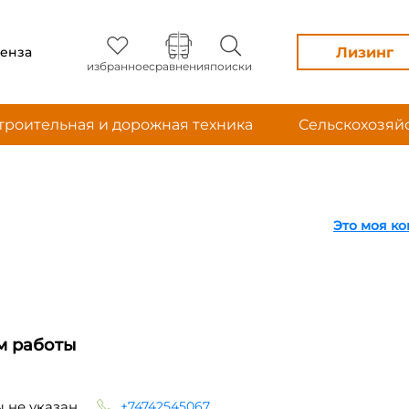
Лизинг
енза
избранное
сравнения
поиски
троительная и дорожная техника
Сельскохозяй
Это моя к
м работы
 не указан
+74742545067