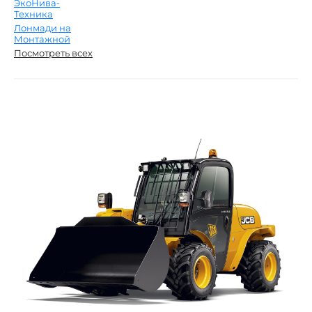
ЭкоНива-
Техника
Лонмади на
Монтажной
Посмотреть всех