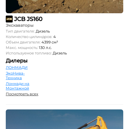
JCB JS160
Экскаваторы
Тип двигателя:
Дизель
Количество цилиндров:
4
Объем двигателя:
4399 см³
Макс. мощность:
130 л.с.
Используемое топливо:
Дизель
Дилеры
ЛОНМАДИ
ЭкоНива-
Техника
Лонмади на
Монтажной
Посмотреть всех