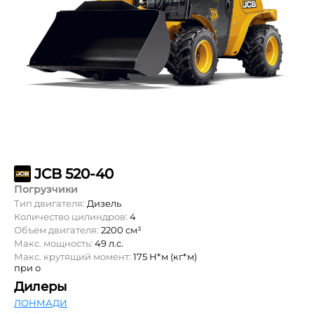
JCB 520-40
Погрузчики
Тип двигателя:
Дизель
Количество цилиндров:
4
Объем двигателя:
2200 см³
Макс. мощность:
49 л.с.
Макс. крутящий момент:
175 Н*м (кг*м)
при о
Дилеры
ЛОНМАДИ