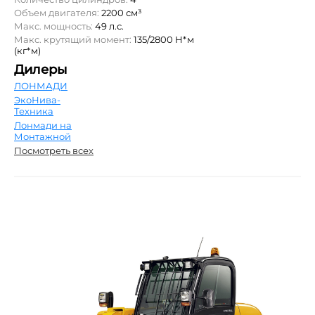
Объем двигателя:
2200 см³
Макс. мощность:
49 л.с.
Макс. крутящий момент:
135/2800 Н*м
(кг*м)
Дилеры
ЛОНМАДИ
ЭкоНива-
Техника
Лонмади на
Монтажной
Посмотреть всех