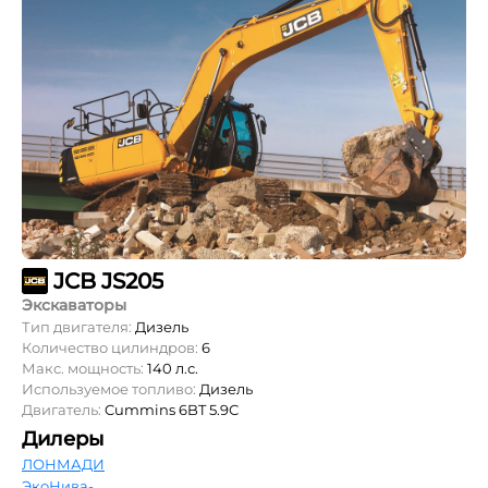
JCB JS205
Экскаваторы
Тип двигателя:
Дизель
Количество цилиндров:
6
Макс. мощность:
140 л.с.
Используемое топливо:
Дизель
Двигатель:
Cummins 6BT 5.9С
Дилеры
ЛОНМАДИ
ЭкоНива-