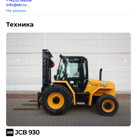
+74232788516
info@skl.ru
Не указан
Техника
JCB 930