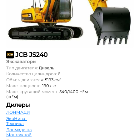
JCB JS240
Экскаваторы
Тип двигателя:
Дизель
Количество цилиндров:
6
Объем двигателя:
5193 см³
Макс. мощность:
190 л.с.
Макс. крутящий момент:
540/1400 Н*м
(кг*м)
Дилеры
ЛОНМАДИ
ЭкоНива-
Техника
Лонмади на
Монтажной