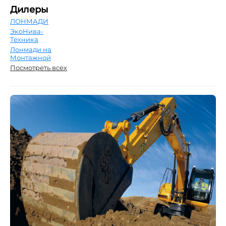
Дилеры
ЛОНМАДИ
ЭкоНива-
Техника
Лонмади на
Монтажной
Посмотреть всех