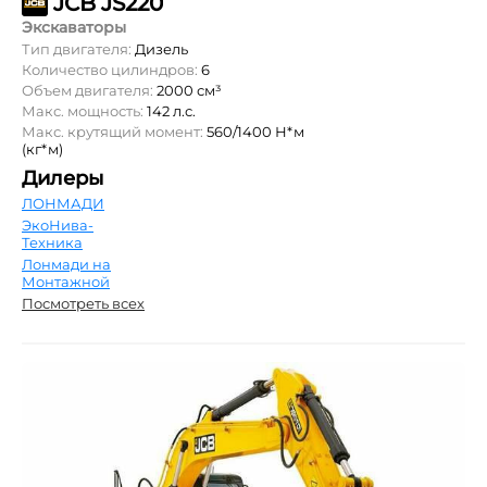
JCB JS220
Экскаваторы
Тип двигателя:
Дизель
Количество цилиндров:
6
Объем двигателя:
2000 см³
Макс. мощность:
142 л.с.
Макс. крутящий момент:
560/1400 Н*м
(кг*м)
Дилеры
ЛОНМАДИ
ЭкоНива-
Техника
Лонмади на
Монтажной
Посмотреть всех