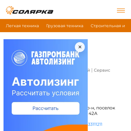
Легкая техника
Грузовая техника
Строительная и д
×
Главная
|
Все компании
|
Стройкомплект
Стройкомплект
Это моя компания
|
|
Компания (дилер)
Магазин запчастей
Сервис
Адрес и режим работы
Свердловская обл, Сысертский р-н, поселок
Большой Исток, ул Свердлова, д 42А
Пн-Пт с 09:00 до 20:00
+73433111211