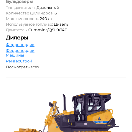
Бульдозеры
Тип двигателя:
Дизельный
Количество цилиндров:
6
Макс. мощность:
240 л.с.
Используемое топливо:
Дизель
Двигатель:
Cummins/QSL9/T4F
Дилеры
Ферронордик
Ферронордик
Машины
РемТехСтрой
Посмотреть всех