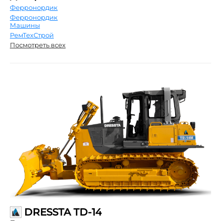
Ферронордик
Ферронордик
Машины
РемТехСтрой
Посмотреть всех
DRESSTA TD-14