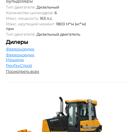
Бульдозеры
Тип двигателя:
Дизельный
Количество цилиндров:
6
Макс. мощность:
163 л.с.
Макс. крутящий момент:
1800 Н*м (кг*м)
при
Тип двигателя:
Дизельный двигатель
Дилеры
Ферронордик
Ферронордик
Машины
РемТехСтрой
Посмотреть всех