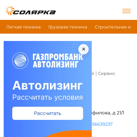
Легкая техника
Грузовая техника
Строительная и д
×
Главная
|
Все компании
|
Ферронордик
Ферронордик
Это моя компания
|
|
Компания (дилер)
Магазин запчастей
Сервис
Адрес и режим работы
Московская обл, г Химки, ул Панфилова, д 21/1
Пн-Пт с 09:00 до 20:00
+74956639237
https://ferronordic.ru/