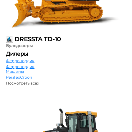
DRESSTA TD-10
Бульдозеры
Дилеры
Ферронордик
Ферронордик
Машины
РемТехСтрой
Посмотреть всех