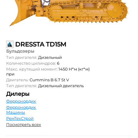
DRESSTA TD15M
Бульдозеры
Тип двигателя:
Дизельный
Количество цилиндров:
6
Макс. крутящий момент:
1450 Н*м (кг*м)
при
Двигатель:
Cummins B 6.7 St V
Тип двигателя:
Дизельный двигатель
Дилеры
Ферронордик
Ферронордик
Машины
РемТехСтрой
Посмотреть всех