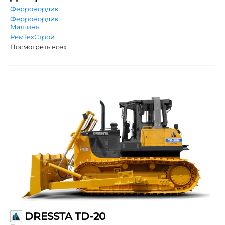
Ферронордик
Ферронордик
Машины
РемТехСтрой
Посмотреть всех
DRESSTA TD-20