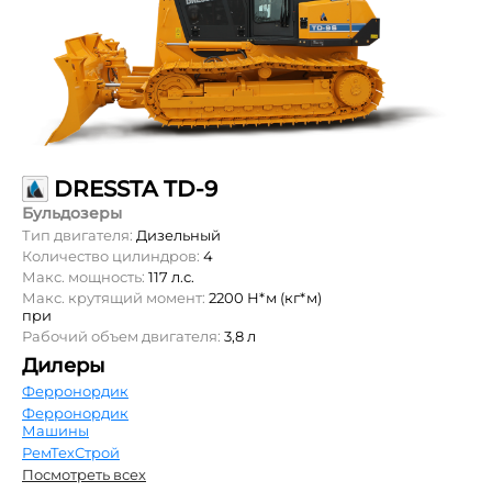
DRESSTA TD-9
Бульдозеры
Тип двигателя:
Дизельный
Количество цилиндров:
4
Макс. мощность:
117 л.с.
Макс. крутящий момент:
2200 Н*м (кг*м)
при
Рабочий объем двигателя:
3,8 л
Дилеры
Ферронордик
Ферронордик
Машины
РемТехСтрой
Посмотреть всех