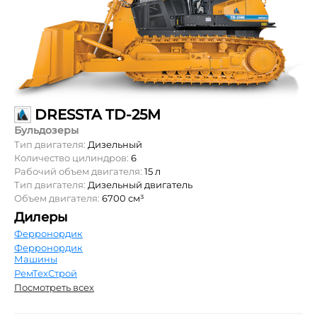
DRESSTA TD-25M
Бульдозеры
Тип двигателя:
Дизельный
Количество цилиндров:
6
Рабочий объем двигателя:
15 л
Тип двигателя:
Дизельный двигатель
Объем двигателя:
6700 см³
Дилеры
Ферронордик
Ферронордик
Машины
РемТехСтрой
Посмотреть всех