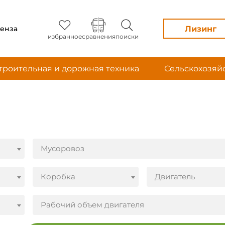
Лизинг
енза
избранное
сравнения
поиски
троительная и дорожная техника
Сельскохозяй
Мусоровоз
Коробка
Двигатель
Рабочий объем двигателя