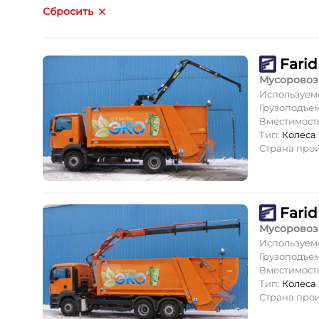
Сбросить
Farid
Мусоровоз
Используем
Грузоподъе
Вместимость
Тип:
Колеса
Страна про
Farid
Мусоровоз
Используем
Грузоподъе
Вместимость
Тип:
Колеса
Страна про