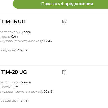
Показать 4 предложения
 T1M-16 UG
ое топливо:
Дизель
мность:
0,4 т
 кузова (геометрическая):
16 м3
изводства:
Италия
 T1M-20 UG
ое топливо:
Дизель
мность:
11,1 т
 кузова (геометрическая):
20 м3
изводства:
Италия