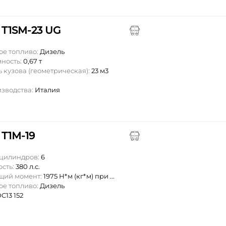
 T1SM-23 UG
ое топливо:
Дизель
мность:
0,67 т
 кузова (геометрическая):
23 м3
изводства:
Италия
 Т1М-19
 цилиндров:
6
ость:
380 л.с.
ящий момент:
1975 Н*м (кг*м) при ...
ое топливо:
Дизель
C13 152