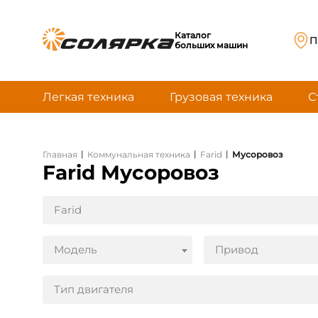
Каталог
П
больших машин
Легкая техника
Грузовая техника
С
|
|
|
Главная
Коммунальная техника
Farid
Мусоровоз
Farid Мусоровоз
Farid
Модель
Привод
Тип двигателя