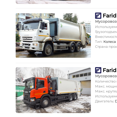
Farid
Мусоровоз
Используем
Грузоподъе
Вместимость
Тип:
Колеса
Страна про
Farid
Мусоровоз
Количество
Макс. мощн
Макс. крут
Используем
Двигатель:
D