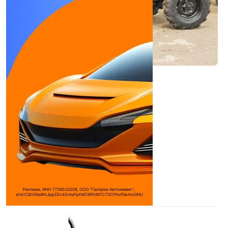
УРАЛЕЦ 220 КОМ
Минитрактор
Количество цилиндров:
2
Объем двигателя:
1149 см³
Макс. мощность:
22 л.с.
Используемое топливо:
Дизель
Двигатель:
TY 295
Дилеры
АВТОСПЕЦТЕХНИКА
Трактор