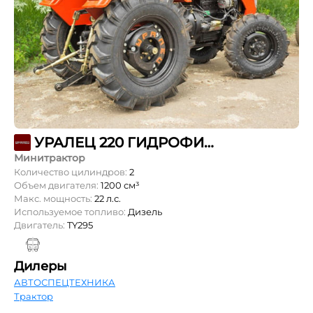
УРАЛЕЦ 220 ГИДРОФИЦИРОВАННЫЙ
Минитрактор
Количество цилиндров:
2
Объем двигателя:
1200 см³
Макс. мощность:
22 л.с.
Используемое топливо:
Дизель
Двигатель:
TY295
Дилеры
АВТОСПЕЦТЕХНИКА
Трактор