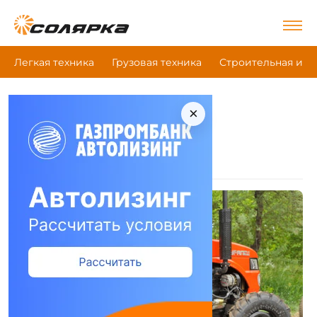
Легкая техника
Грузовая техника
Строительная и д
×
|
Главная
Уралец
Техника Уралец
Минитрактор
(4)