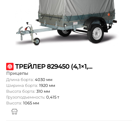
ТРЕЙЛЕР 829450 (4,1×1,9/R16/РЕС)
Прицепы
Длина борта:
4030 мм
Ширина борта:
1920 мм
Высота борта:
310 мм
Грузоподъемность:
0,415 т
Высота:
1065 мм