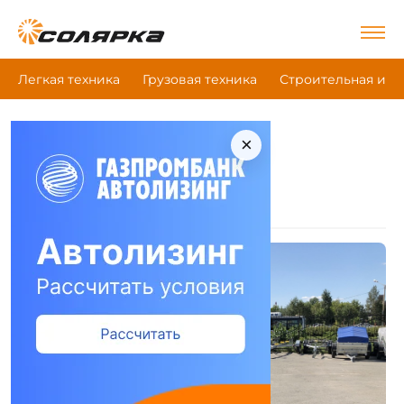
Легкая техника
Грузовая техника
Строительная и д
×
|
Главная
Трейлер
Техника Трейлер
Прицепы
(36)