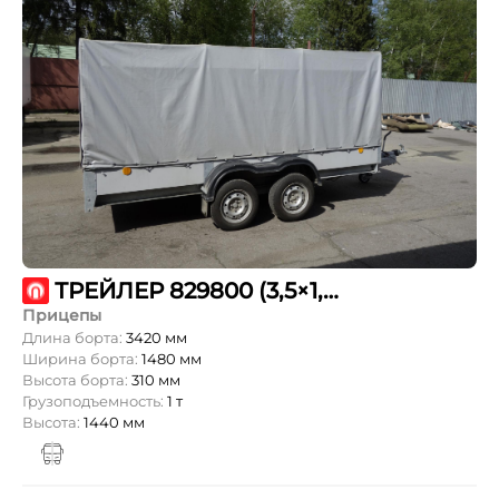
ТРЕЙЛЕР 829800 (3,5×1,5/R13+-/рес)
Прицепы
Длина борта:
3420 мм
Ширина борта:
1480 мм
Высота борта:
310 мм
Грузоподъемность:
1 т
Высота:
1440 мм