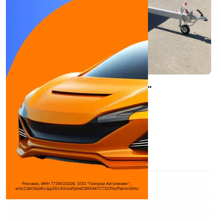
ТРЕЙЛЕР 82942К (3,5×2,0/R13- -/РЕС)
Прицепы
Длина борта:
3420 мм
Ширина борта:
1980 мм
Высота борта:
310 мм
Грузоподъемность:
0,33 т
Количество секций:
1 секции