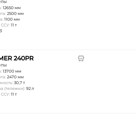
епы
а:
12650 мм
та:
2500 мм
а:
1100 мм
 ССУ:
11 т
3
MER 240PR
епы
а:
13700 мм
та:
2470 мм
мность:
30,7 т
а (тележки):
92 л
 ССУ:
11 т