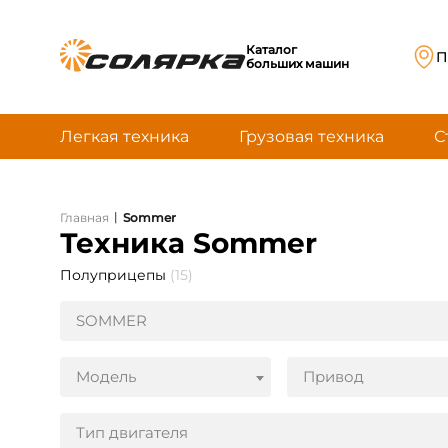
Каталог
П
больших машин
Легкая техника
Грузовая техника
С
|
Главная
Sommer
Техника Sommer
Полуприцепы
(15)
SOMMER
Модель
Привод
Тип двигателя