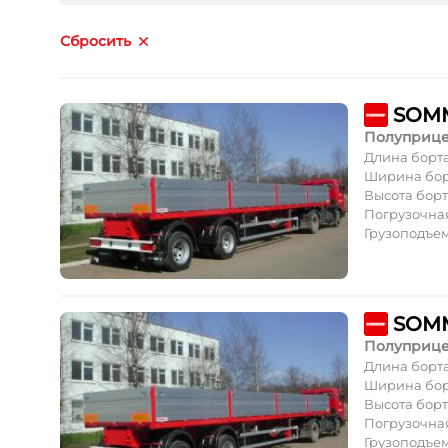
Сбросить
Полуприц
Длина борт
Ширина бор
Высота борт
Погрузочная
Грузоподъе
SOMM
Полуприц
Длина борт
Ширина бор
Высота борт
Погрузочная
Грузоподъе