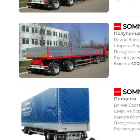
SOMM
Полуприц
Длина борт
Ширина бор
Погрузочная
Грузоподъе
Высота:
400
SOMM
Прицепы
Длина борт
Ширина бор
Высота борт
Погрузочная
Грузоподъе