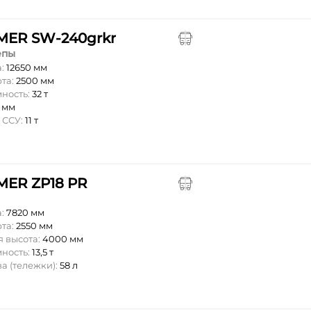
ER SW-240grkr
епы
а:
12650 мм
та:
2500 мм
мность:
32 т
0 мм
 ССУ:
11 т
ER ZP18 PR
а:
7820 мм
та:
2550 мм
 высота:
4000 мм
мность:
13,5 т
а (тележки):
58 л