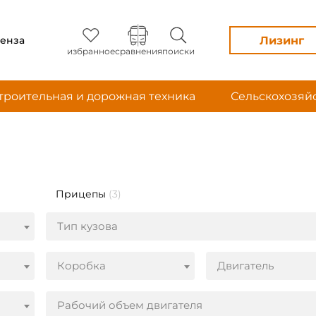
Лизинг
енза
избранное
сравнения
поиски
троительная и дорожная техника
Сельскохозяй
Прицепы
(3)
Тип кузова
Коробка
Двигатель
Рабочий объем двигателя