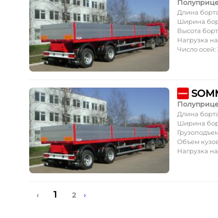
Полуприц
Длина борт
Ширина бор
Высота борт
Нагрузка на
Число осей:
SOM
Полуприц
Длина борт
Ширина бор
Грузоподъе
Объем кузов
Нагрузка на
1
›
‹
2