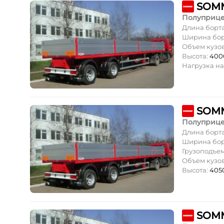
SOMM
Полуприц
Длина борт
Ширина бор
Объем кузов
Высота:
400
Нагрузка на
SOMM
Полуприц
Длина борт
Ширина бор
Грузоподъе
Объем кузов
Высота:
405
SOMM