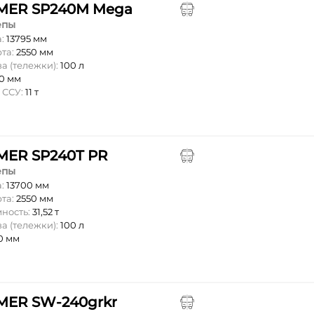
ER SP240М Mega
епы
а:
13795 мм
та:
2550 мм
а (тележки):
100 л
0 мм
 ССУ:
11 т
ER SP240T PR
епы
а:
13700 мм
та:
2550 мм
мность:
31,52 т
а (тележки):
100 л
0 мм
ER SW-240grkr