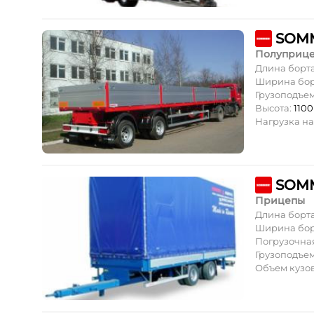
SOMM
Полуприц
Длина борт
Ширина бор
Грузоподъе
Высота:
110
Нагрузка на
SOMM
Прицепы
Длина борт
Ширина бор
Погрузочная
Грузоподъе
Объем кузов