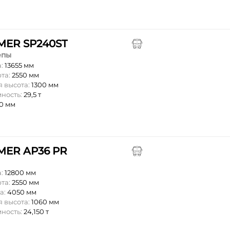
ER SP240ST
епы
а:
13655 мм
та:
2550 мм
 высота:
1300 мм
мность:
29,5 т
0 мм
ER AP36 PR
а:
12800 мм
та:
2550 мм
а:
4050 мм
 высота:
1060 мм
мность:
24,150 т