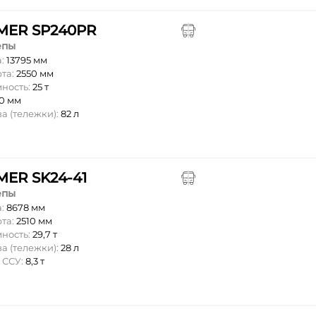
ER SP240PR
епы
а:
13795 мм
та:
2550 мм
мность:
25 т
0 мм
а (тележки):
82 л
ER SK24-41
епы
а:
8678 мм
та:
2510 мм
мность:
29,7 т
а (тележки):
28 л
 ССУ:
8,3 т