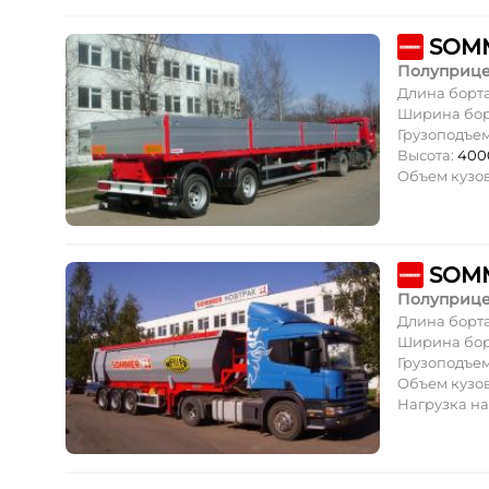
SOMM
Полуприц
Длина борт
Ширина бор
Грузоподъе
Высота:
400
Объем кузов
SOMM
Полуприц
Длина борт
Ширина бор
Грузоподъе
Объем кузов
Нагрузка на