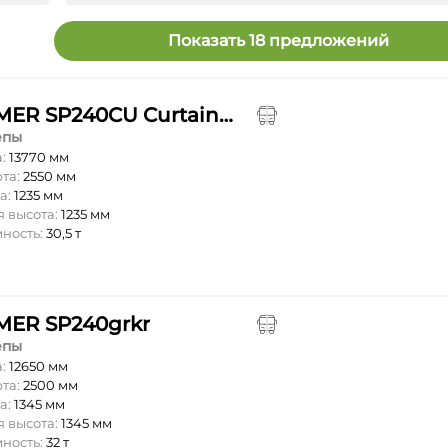
Показать 18 предложений
SOMMER SP240CU Curtainsider
епы
а:
13770 мм
та:
2550 мм
а:
1235 мм
 высота:
1235 мм
мность:
30,5 т
ER SP240grkr
епы
а:
12650 мм
та:
2500 мм
а:
1345 мм
 высота:
1345 мм
мность:
32 т