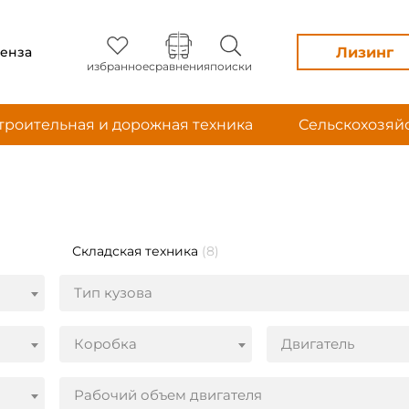
Лизинг
енза
избранное
сравнения
поиски
троительная и дорожная техника
Сельскохозяй
Складская техника
(8)
Тип кузова
Коробка
Двигатель
Рабочий объем двигателя