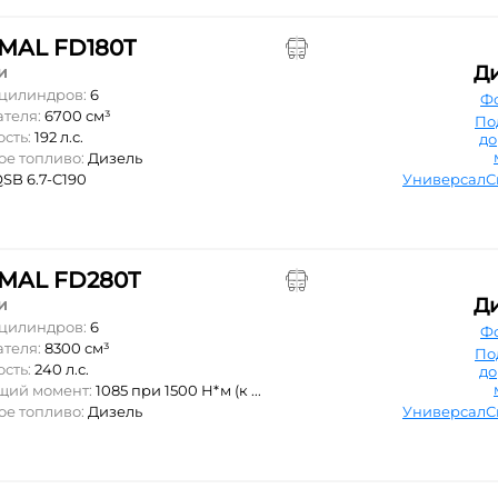
MAL FD180T
Д
и
 цилиндров:
6
Ф
ателя:
6700 см³
По
ость:
192 л.с.
д
ое топливо:
Дизель
SB 6.7-C190
Универсал
MAL FD280T
Д
и
 цилиндров:
6
Ф
ателя:
8300 см³
По
ость:
240 л.с.
д
ящий момент:
1085 при 1500 Н*м (к ...
ое топливо:
Дизель
Универсал