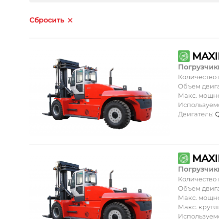
Сбросить
MAXI
Погрузчик
Количество
Объем двиг
Макс. мощн
Используем
Двигатель:
Q
MAXI
Погрузчик
Количество
Объем двиг
Макс. мощн
Макс. крут
Используем