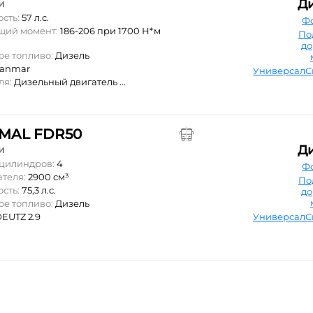
Д
и
ость:
57 л.с.
Ф
ящий момент:
186-206 при 1700 Н*м
По
д
ое топливо:
Дизель
Yanmar
Универсал
ля:
Дизельный двигатель ...
MAL FDR50
Д
и
 цилиндров:
4
Ф
ателя:
2900 см³
По
ость:
75,3 л.с.
д
ое топливо:
Дизель
EUTZ 2.9
Универсал