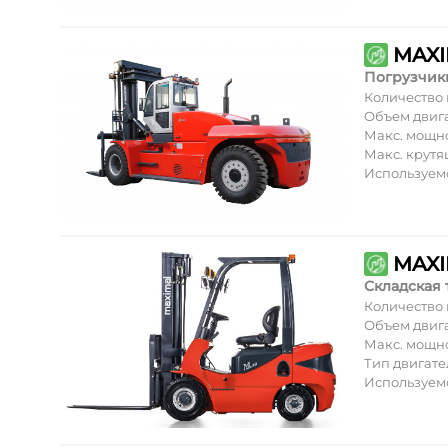
MAXI
Погрузчик
Количество
Объем двиг
Макс. мощн
Макс. крут
Используем
MAXI
Складская 
Количество
Объем двиг
Макс. мощн
Тип двигате
Используем