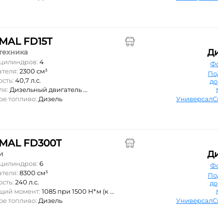
MAL FD15T
Д
техника
 цилиндров:
4
Ф
ателя:
2300 см³
По
ость:
40,7 л.с.
д
ля:
Дизельный двигатель ...
ое топливо:
Дизель
Универсал
MAL FD300T
Д
и
 цилиндров:
6
Ф
ателя:
8300 см³
По
ость:
240 л.с.
д
ящий момент:
1085 при 1500 Н*м (к ...
ое топливо:
Дизель
Универсал