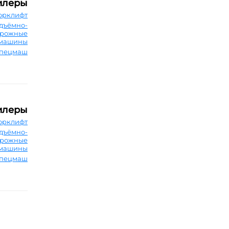
илеры
орклифт
дъёмно-
орожные
машины
Спецмаш
илеры
орклифт
дъёмно-
орожные
машины
Спецмаш