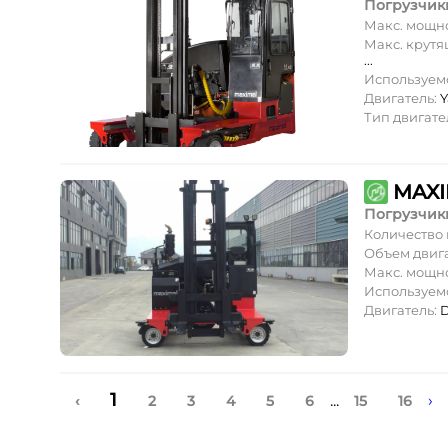
Погрузчик
Макс. мощн
Макс. крут
...
Используем
Двигатель:
Тип двигате
MAXI
Погрузчик
Количество
Объем двиг
Макс. мощн
Используем
Двигатель:
D
1
...
›
‹
2
3
4
5
6
15
16