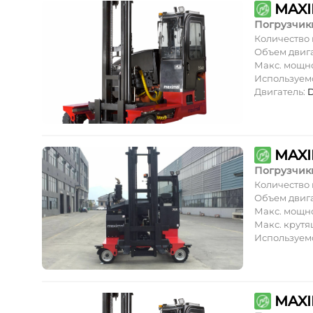
MAXI
Погрузчик
Количество
Объем двиг
Макс. мощн
Используем
Двигатель:
D
MAXI
Погрузчик
Количество
Объем двиг
Макс. мощн
Макс. крут
Используем
MAXI