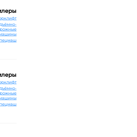
илеры
орклифт
дъёмно-
орожные
машины
Спецмаш
илеры
орклифт
дъёмно-
орожные
машины
Спецмаш