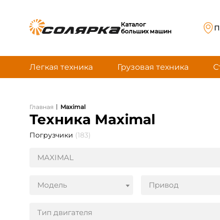
Каталог
П
больших машин
Легкая техника
Грузовая техника
С
|
Главная
Maximal
Техника Maximal
Погрузчики
(183)
MAXIMAL
Модель
Привод
Тип двигателя