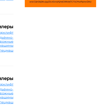
илеры
орклифт
дъёмно-
орожные
машины
Спецмаш
илеры
орклифт
дъёмно-
орожные
машины
Спецмаш