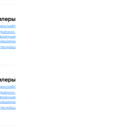
илеры
орклифт
дъёмно-
орожные
машины
Спецмаш
илеры
орклифт
дъёмно-
орожные
машины
Спецмаш