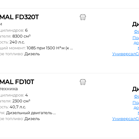
MAL FD320T
Д
и
 цилиндров:
6
Ф
ателя:
8300 см³
По
ость:
240 л.с.
д
ящий момент:
1085 при 1500 Н*м (к ...
ое топливо:
Дизель
Универсал
MAL FD10T
Д
техника
 цилиндров:
4
Ф
ателя:
2300 см³
По
ость:
40,7 л.с.
д
ля:
Дизельный двигатель ...
ое топливо:
Дизель
Универсал