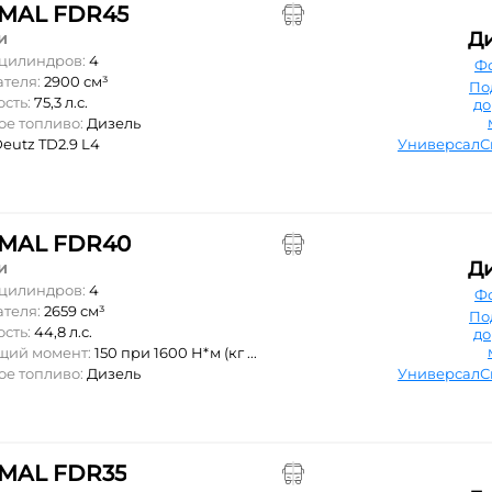
MAL FDR45
Д
и
 цилиндров:
4
Ф
ателя:
2900 см³
По
ость:
75,3 л.с.
д
ое топливо:
Дизель
eutz TD2.9 L4
Универсал
MAL FDR40
Д
и
 цилиндров:
4
Ф
ателя:
2659 см³
По
ость:
44,8 л.с.
д
ящий момент:
150 при 1600 Н*м (кг ...
ое топливо:
Дизель
Универсал
MAL FDR35