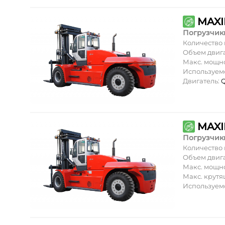
MAXI
Погрузчик
Количество
Объем двиг
Макс. мощн
Используем
Двигатель:
Q
MAXI
Погрузчик
Количество
Объем двиг
Макс. мощн
Макс. крут
Используем