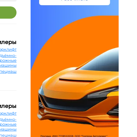
илеры
орклифт
дъёмно-
орожные
машины
Спецмаш
илеры
орклифт
дъёмно-
орожные
машины
Спецмаш