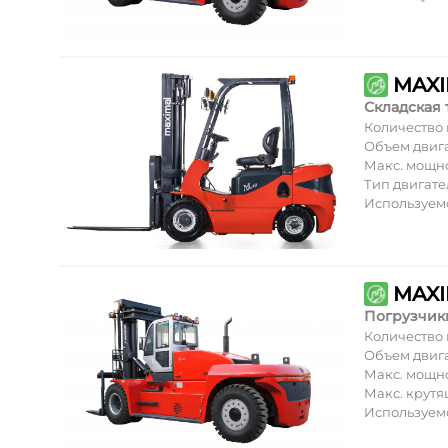
MAXI
Складская 
Количество
Объем двиг
Макс. мощн
Тип двигате
Используем
MAXI
Погрузчик
Количество
Объем двиг
Макс. мощн
Макс. крут
Используем