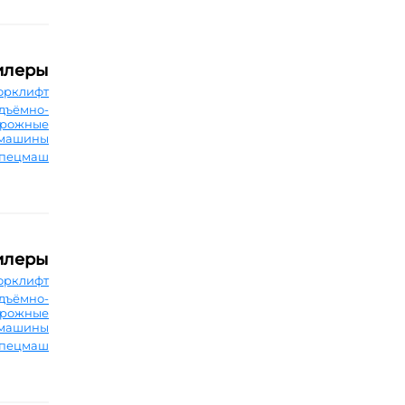
илеры
орклифт
дъёмно-
орожные
машины
Спецмаш
илеры
орклифт
дъёмно-
орожные
машины
Спецмаш