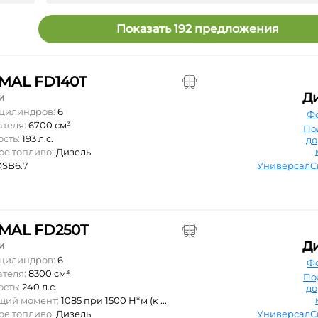
Показать 192 предложения
MAL FD140T
Д
и
 цилиндров:
6
Ф
ателя:
6700 см³
По
ость:
193 л.с.
д
ое топливо:
Дизель
SB6.7
Универсал
MAL FD250T
Д
и
 цилиндров:
6
Ф
ателя:
8300 см³
По
ость:
240 л.с.
д
ящий момент:
1085 при 1500 Н*м (к ...
ое топливо:
Дизель
Универсал