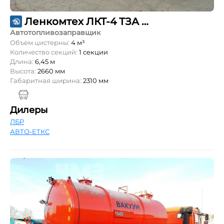
Ленкомтех ЛКТ-4 ТЗА 4690М4 на шасси ГАЗ С41R13
Автотопливозаправщик
Объем цистерны:
4 м³
Количество секций:
1 секции
Длина:
6,45 м
Высота:
2660 мм
Габаритная ширина:
2310 мм
Дилеры
ЛБР
АВТО-ЕТКС