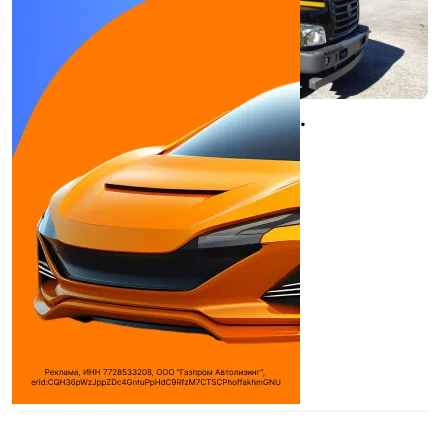
Ленкомтех C41R13 ЛКТ-4 АЦВ
2 модификации
Вакуумная машина
Количество цилиндров:
4
Объем двигателя:
4430 см³
Макс. мощность:
167 л.с.
Макс. крутящий момент:
662 /1600 Н*м
(кг*м) ...
Используемое топливо:
Дизель
Дилеры
ЛБР
АВТО-ЕТКС