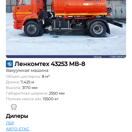
Ленкомтех 43253 МВ-8
Вакуумная машина
Объем цистерны:
8 м³
Длина:
7,425 м
Высота:
3170 мм
Габаритная ширина:
2550 мм
Полная масса а/м:
15500 кг
Дилеры
ЛБР
АВТО-ЕТКС