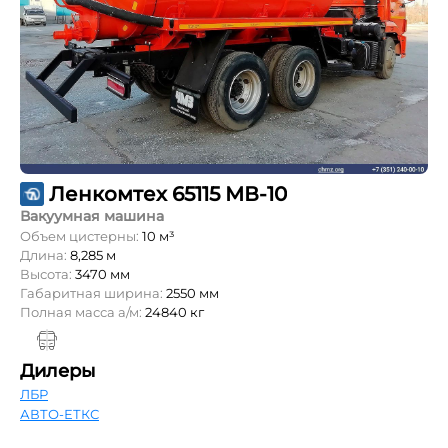
Ленкомтех 65115 МВ-10
Вакуумная машина
Объем цистерны:
10 м³
Длина:
8,285 м
Высота:
3470 мм
Габаритная ширина:
2550 мм
Полная масса а/м:
24840 кг
Дилеры
ЛБР
АВТО-ЕТКС