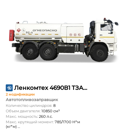
Ленкомтех 4690В1 ТЗА-10 на шасси КАМАЗ 43118
2 модификации
Автотопливозаправщик
Количество цилиндров:
8
Объем двигателя:
10850 см³
Макс. мощность:
260 л.с.
Макс. крутящий момент:
785/1700 Н*м
(кг*м) ...