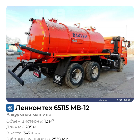
Ленкомтех 65115 МВ-12
Вакуумная машина
Объем цистерны:
12 м³
Длина:
8,285 м
Высота:
3470 мм
Габаритная ширина:
2550 мм