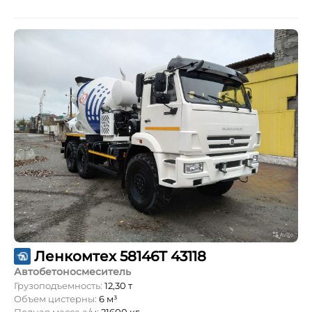
Ленкомтех 58146T 43118
Автобетоносмеситель
Грузоподъемность:
12,30 т
Объем цистерны:
6 м³
Полная масса а/м:
21600 кг