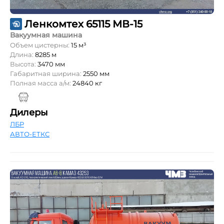
Ленкомтех 65115 МВ-15
Вакуумная машина
Объем цистерны:
15 м³
Длина:
8285 м
Высота:
3470 мм
Габаритная ширина:
2550 мм
Полная масса а/м:
24840 кг
Дилеры
ЛБР
АВТО-ЕТКС