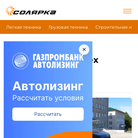
Легкая техника
Грузовая техника
Строительная и д
×
|
Главная
Ленкомтех
Техника Ленкомтех
Автотопливозаправщик
(2)
Вакуумная машина
(5)
Автобетоносмеситель
(2)