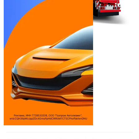
JUTERBORG JTB-40В
Полуприцепы
Длина борта:
11200 мм
Высота борта:
500 мм
Погрузочная высота:
900 мм
Грузоподъемность:
40 т
Количество секций:
1 секции
Дилеры
Ютерборг