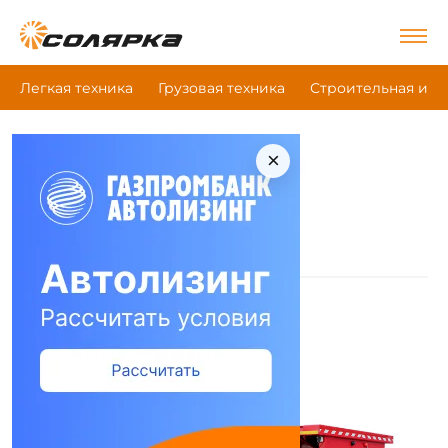
Легкая техника
Грузовая техника
Строительная и д
×
|
Главная
Juterborg
Техника Juterborg
Полуприцепы
(32)
Прицепы
(1)