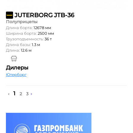
JUTERBORG JTB-36
Полуприцепы
Длина борта:
12678 мм
Ширина борта:
2500 мм
Грузоподъемность:
36 т
Длина базы:
1.3 м
Длина:
12.6 м
Дилеры
Ютерборг
1
›
‹
2
3