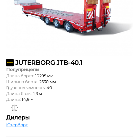
JUTERBORG JTB-40.1
Полуприцепы
Длина борта:
10295 мм
Ширина борта:
2530 мм
Грузоподъемность:
40 т
Длина базы:
1,3 м
Длина:
14,9 м
Дилеры
Ютерборг