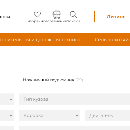
Лизинг
енза
избранное
сравнения
поиски
троительная и дорожная техника
Сельскохозяй
Ножничный подъемник
(29)
Тип кузова
Коробка
Двигатель