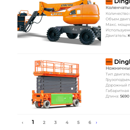
Ding
Коленчаты
Количество
Объем двиг
Макс. мощн
Используем
Двигатель:
K
Ding
Ножничны
Тип двигате
Грузоподъе
Дорожный п
Габаритная
Длина:
5690
1
›
‹
2
3
4
5
6