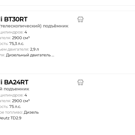
li BT30RT
(телескопический) подъёмник
 цилиндров:
4
ателя:
2900 см³
ость:
75,3 л.с.
ъем двигателя:
2,9 л
ля:
Дизельный двигатель ...
li BA24RT
й подъемник
 цилиндров:
4
ателя:
2900 см³
ость:
75 л.с.
ое топливо:
Дизель
eutz TD2.9