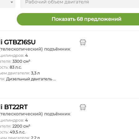
Рабочий объем двигателя
Показать 68 предложений
li GTBZ16SU
(телескопический) подъёмник
 цилиндров:
4
ателя:
3300 см³
ость:
83 л.с.
ъем двигателя:
3,3 л
ля:
Дизельный двигатель ...
li BT22RT
(телескопический) подъёмник
 цилиндров:
4
ателя:
2200 см³
ость:
49,5 л.с.
ъем двигателя:
2,2 л