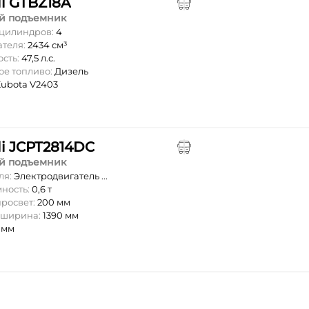
li GTBZ18A
й подъемник
 цилиндров:
4
ателя:
2434 см³
ость:
47,5 л.с.
ое топливо:
Дизель
ubota V2403
li JCPT2814DC
й подъемник
ля:
Электродвигатель ...
мность:
0,6 т
росвет:
200 мм
 ширина:
1390 мм
 мм