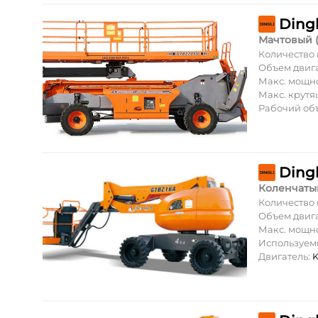
Ding
Мачтовый 
Количество
Объем двиг
Макс. мощн
Макс. крут
Рабочий об
Ding
Коленчаты
Количество
Объем двиг
Макс. мощн
Используем
Двигатель:
K