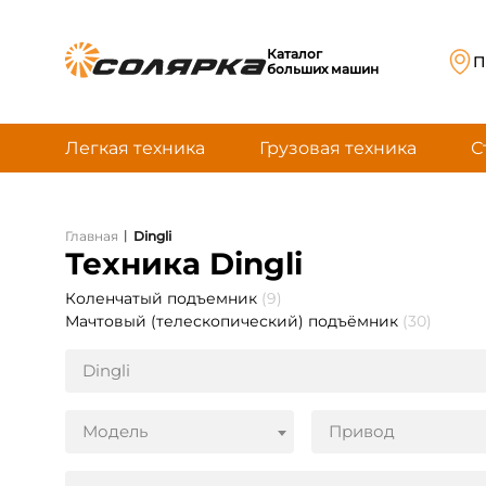
Каталог
П
больших машин
Легкая техника
Грузовая техника
С
|
Главная
Dingli
Техника Dingli
Коленчатый подъемник
(9)
Мачтовый (телескопический) подъёмник
(30)
Dingli
Модель
Привод