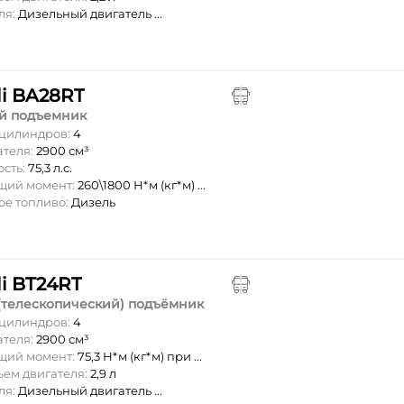
ля:
Дизельный двигатель ...
li BA28RT
й подъемник
 цилиндров:
4
ателя:
2900 см³
ость:
75,3 л.с.
ящий момент:
260\1800 Н*м (кг*м) ...
ое топливо:
Дизель
li BT24RT
(телескопический) подъёмник
 цилиндров:
4
ателя:
2900 см³
ящий момент:
75,3 Н*м (кг*м) при ...
ъем двигателя:
2,9 л
ля:
Дизельный двигатель ...