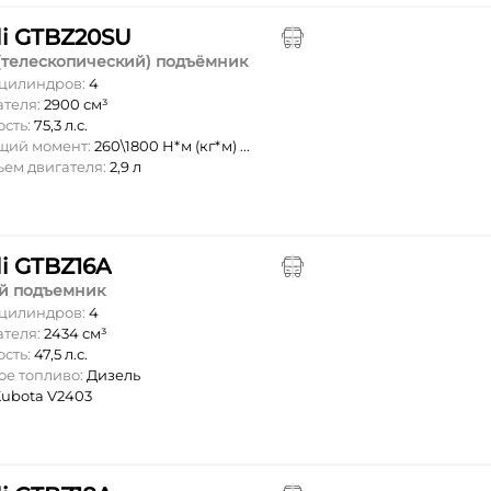
li GTBZ20SU
(телескопический) подъёмник
 цилиндров:
4
ателя:
2900 см³
ость:
75,3 л.с.
ящий момент:
260\1800 Н*м (кг*м) ...
ъем двигателя:
2,9 л
li GTBZ16A
й подъемник
 цилиндров:
4
ателя:
2434 см³
ость:
47,5 л.с.
ое топливо:
Дизель
ubota V2403