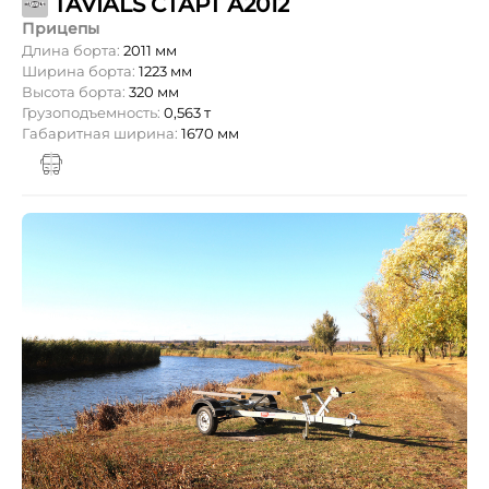
TAVIALS СТАРТ А2012
Прицепы
Длина борта:
2011 мм
Ширина борта:
1223 мм
Высота борта:
320 мм
Грузоподъемность:
0,563 т
Габаритная ширина:
1670 мм