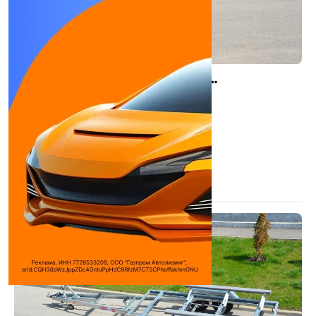
TAVIALS "ДОН-3″ R7522/35
Прицепы
Грузоподъемность:
2,72 т
Высота:
800 мм
Габаритная ширина:
2265 мм
Длина:
7532 мм
Число осей:
2