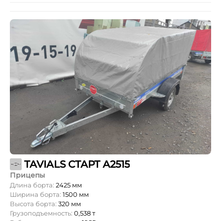
TAVIALS СТАРТ А2515
Прицепы
Длина борта:
2425 мм
Ширина борта:
1500 мм
Высота борта:
320 мм
Грузоподъемность:
0,538 т