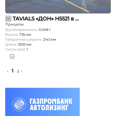
TAVIALS «ДОН» Н5521 в комплекте с ложементами
Прицепы
Грузоподъемность:
0,548 т
Высота:
735 мм
Габаритная ширина:
2143 мм
Длина:
5532 мм
Число осей:
1
1
›
‹
2