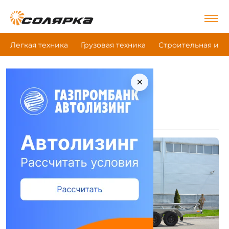
Легкая техника
Грузовая техника
Строительная и д
×
|
Главная
Tavials
Техника Tavials
Прицепы
(13)