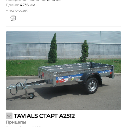
Длина:
4236 мм
Число осей:
1
TAVIALS СТАРТ А2512
Прицепы