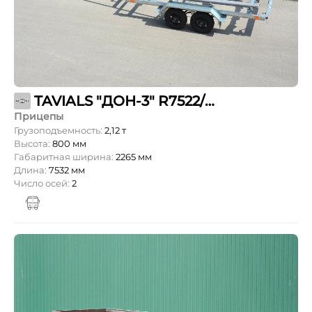
TAVIALS "ДОН-3″ R7522/27
Прицепы
Грузоподъемность:
2,12 т
Высота:
800 мм
Габаритная ширина:
2265 мм
Длина:
7532 мм
Число осей:
2