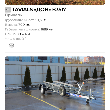
TAVIALS «ДОН» В3517
Прицепы
Грузоподъемность:
0,35 т
Высота:
700 мм
Габаритная ширина:
1689 мм
Длина:
3932 мм
Число осей:
1