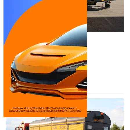
Madrog SM2000
Цистерна
Тип двигателя:
Дизельный двигатель ...
Объем:
2 м³
Борт (из чего):
Сталь
Длина:
4,85 м
Высота:
2500 мм