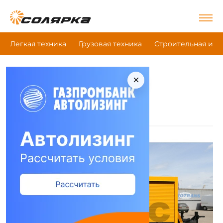
Легкая техника
Грузовая техника
Строительная и д
×
|
Главная
Madrog
Техника Madrog
Автогудронатор
(1)