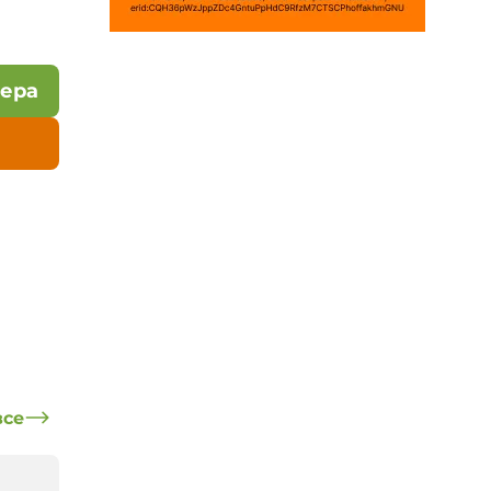
лера
все