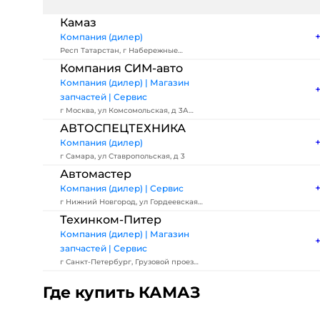
Камаз
Компания (дилер)
Респ Татарстан, г Набережные
Челны, Автозаводский пр-кт, зд 2
Компания СИМ-авто
Компания (дилер) | Магазин
запчастей | Сервис
г Москва, ул Комсомольская, д 3А
стр 2
АВТОСПЕЦТЕХНИКА
Компания (дилер)
г Самара, ул Ставропольская, д 3
Автомастер
Компания (дилер) | Сервис
г Нижний Новгород, ул Гордеевская,
д 59А к 7
Техинком-Питер
Компания (дилер) | Магазин
запчастей | Сервис
г Санкт-Петербург, Грузовой проезд,
д 27
Где купить КАМАЗ