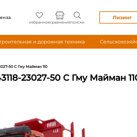
Лизинг
енза
избранное
сравнения
поиски
троительная и дорожная техника
Сельскохозяй
3027-50 С Гму Майман 110
3118-23027-50 С Гму Майман 11