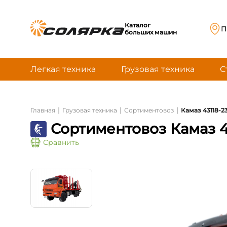
Каталог
П
больших машин
Легкая техника
Грузовая техника
С
|
|
|
Главная
Грузовая техника
Сортиментовоз
Камаз 43118-2
Сортиментовоз Камаз 4
Сравнить