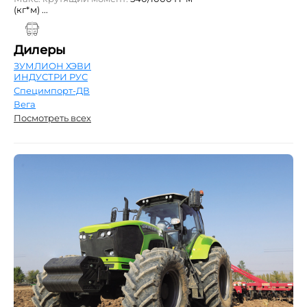
(кг*м) ...
Дилеры
ЗУМЛИОН ХЭВИ
ИНДУСТРИ РУС
Специмпорт-ДВ
Вега
Посмотреть всех