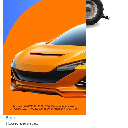
ZOOMLION RS1304/RS1604
Колесный трактор
Тип двигателя:
Дизель с турбонаддув ...
Количество цилиндров:
6
Объем двигателя:
2300 см³
Макс. мощность:
117 л.с.
Макс. крутящий момент:
540/1000 Н*м
(кг*м) ...
Дилеры
ЗУМЛИОН ХЭВИ
ИНДУСТРИ РУС
Специмпорт-ДВ
Вега
Посмотреть всех