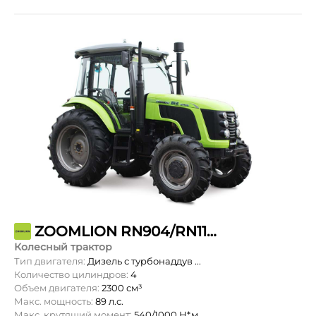
ZOOMLION RN904/RN1104
Колесный трактор
Тип двигателя:
Дизель с турбонаддув ...
Количество цилиндров:
4
Объем двигателя:
2300 см³
Макс. мощность:
89 л.с.
Макс. крутящий момент:
540/1000 Н*м