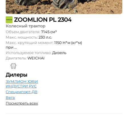
ZOOMLION PL 2304
Колесный трактор
Объем двигателя:
7145 см³
Макс. мощность:
230 л.с.
Макс. крутящий момент:
1150 Н*м (кг*м)
при ...
Используемое топливо:
Дизель
Двигатель:
WEICHAI
Дилеры
ЗУМЛИОН ХЭВИ
ИНДУСТРИ РУС
Специмпорт-ДВ
Вега
Посмотреть всех