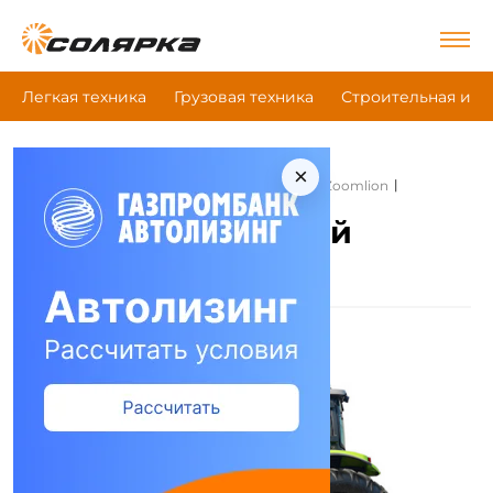
Легкая техника
Грузовая техника
Строительная и д
×
|
|
|
Главная
Сельскохозяйственная техника
Zoomlion
Колесный трактор
Zoomlion Колесный
трактор