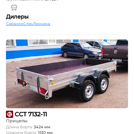
Дилеры
СаранскСпецТехника
ССТ 7132-11
Прицепы
Длина борта:
3424 мм
Ширина борта:
1510 мм