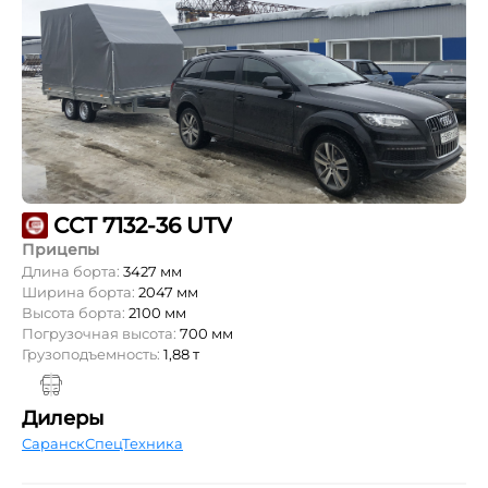
ССТ 7132-36 UTV
Прицепы
Длина борта:
3427 мм
Ширина борта:
2047 мм
Высота борта:
2100 мм
Погрузочная высота:
700 мм
Грузоподъемность:
1,88 т
Дилеры
СаранскСпецТехника