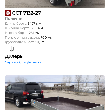
ССТ 7132-27
Прицепы
Длина борта:
3427 мм
Ширина борта:
1821 мм
Высота борта:
261 мм
Погрузочная высота:
700 мм
Грузоподъемность:
0,3 т
Дилеры
СаранскСпецТехника