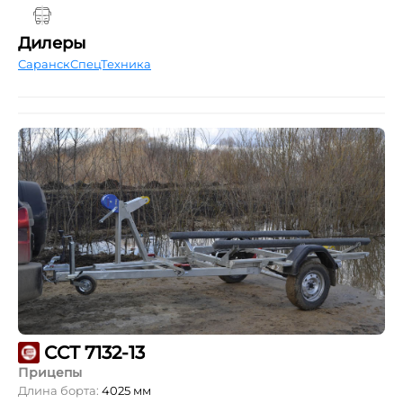
Дилеры
СаранскСпецТехника
ССТ 7132-13
Прицепы
Длина борта:
4025 мм