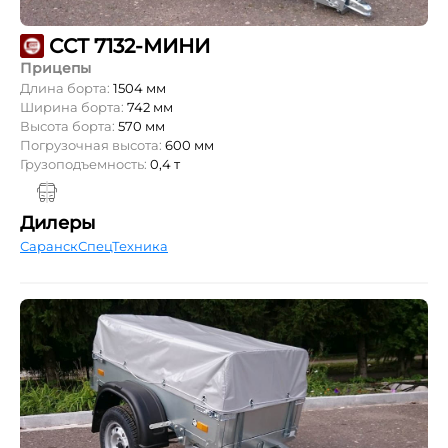
ССТ 7132-МИНИ
Прицепы
Длина борта:
1504 мм
Ширина борта:
742 мм
Высота борта:
570 мм
Погрузочная высота:
600 мм
Грузоподъемность:
0,4 т
Дилеры
СаранскСпецТехника