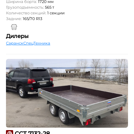
Ширина борта:
1720 мм
Грузоподъемность:
565 т
Количество секций:
1 секции
Задние:
165/70 R13
Дилеры
СаранскСпецТехника
ССТ 7132-28