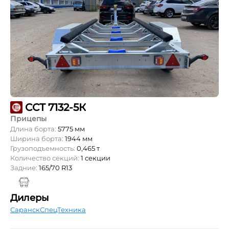
ССТ 7132-5К
Прицепы
Длина борта:
5775 мм
Ширина борта:
1944 мм
Грузоподъемность:
0,465 т
Количество секций:
1 секции
Задние:
165/70 R13
Дилеры
СаранскСпецТехника