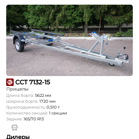
ССТ 7132-15
Прицепы
Длина борта:
5622 мм
Ширина борта:
1720 мм
Грузоподъемность:
0,510 т
Количество секций:
1 секции
Задние:
165/70 R13
Дилеры