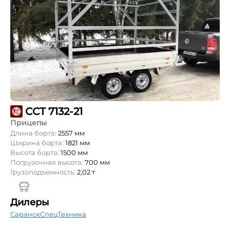
ССТ 7132-21
Прицепы
Длина борта:
2557 мм
Ширина борта:
1821 мм
Высота борта:
1500 мм
Погрузочная высота:
700 мм
Грузоподъемность:
2,02 т
Дилеры
СаранскСпецТехника