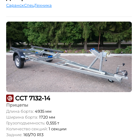
СаранскСпецТехника
ССТ 7132-14
Прицепы
Длина борта:
4935 мм
Ширина борта:
1720 мм
Грузоподъемность:
0,555 т
Количество секций:
1 секции
Задние:
165/70 R13