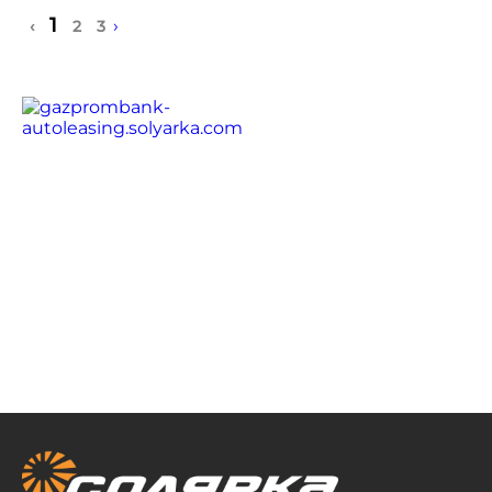
1
›
‹
2
3