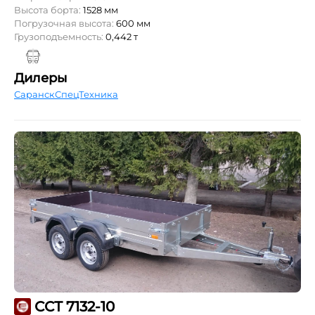
Высота борта:
1528 мм
Погрузочная высота:
600 мм
Грузоподъемность:
0,442 т
Дилеры
СаранскСпецТехника
ССТ 7132-10