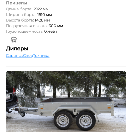
Прицепы
Длина борта:
2922 мм
Ширина борта:
1510 мм
Высота борта:
1428 мм
Погрузочная высота:
600 мм
Грузоподъемность:
0,465 т
Дилеры
СаранскСпецТехника