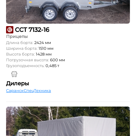
ССТ 7132-16
Прицепы
Длина борта:
2424 мм
Ширина борта:
1510 мм
Высота борта:
1428 мм
Погрузочная высота:
600 мм
Грузоподъемность:
0,485 т
Дилеры
СаранскСпецТехника