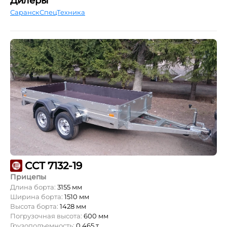
Дилеры
СаранскСпецТехника
ССТ 7132-19
Прицепы
Длина борта:
3155 мм
Ширина борта:
1510 мм
Высота борта:
1428 мм
Погрузочная высота:
600 мм
Грузоподъемность:
0,465 т