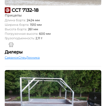
ССТ 7132-18
Прицепы
Длина борта:
2424 мм
Ширина борта:
1510 мм
Высота борта:
261 мм
Погрузочная высота:
600 мм
Грузоподъемность:
2,11 т
Дилеры
СаранскСпецТехника