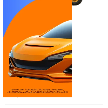
SEM 636 D
Погрузчики
Количество цилиндров:
6
Объем двигателя:
- см³
Макс. мощность:
125 л.с.
Привод клапанов:
540
Используемое топливо:
Дизель
Дилеры
Техника Дальний
Восток
Цеппелин
Русланд
Лорри Агро
Посмотреть всех