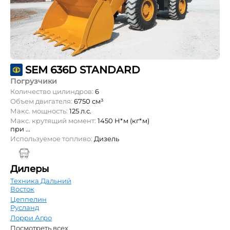
SEM 636D STANDARD
Погрузчики
Количество цилиндров:
6
Объем двигателя:
6750 см³
Макс. мощность:
125 л.с.
Макс. крутящий момент:
1450 Н*м (кг*м)
при ...
Используемое топливо:
Дизель
Дилеры
Техника Дальний
Восток
Цеппелин
Русланд
Лорри Агро
Посмотреть всех