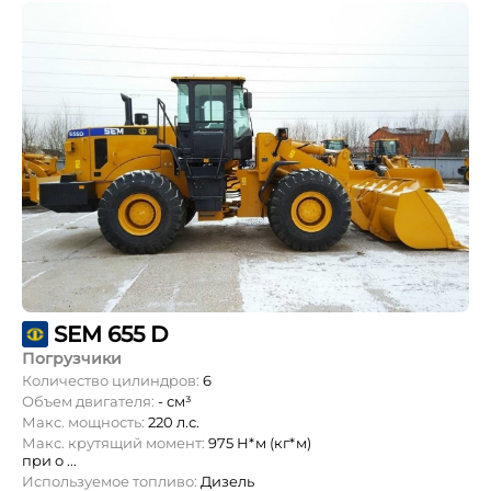
SEM 655 D
Погрузчики
Количество цилиндров:
6
Объем двигателя:
- см³
Макс. мощность:
220 л.с.
Макс. крутящий момент:
975 Н*м (кг*м)
при о ...
Используемое топливо:
Дизель