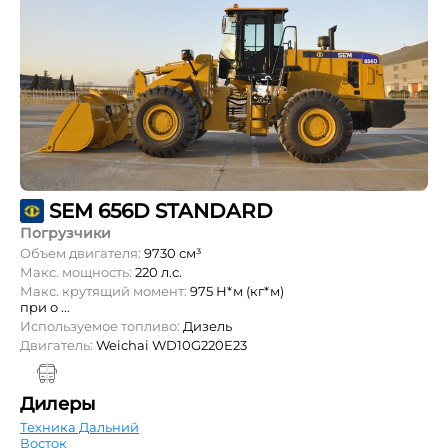
SEM 656D STANDARD
Погрузчики
Объем двигателя:
9730 см³
Макс. мощность:
220 л.с.
Макс. крутящий момент:
975 Н*м (кг*м)
при о ...
Используемое топливо:
Дизель
Двигатель:
Weichai WD10G220E23
Дилеры
Техника Дальний
Восток