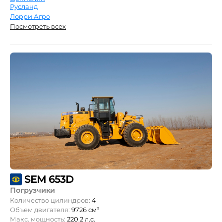
Русланд
Лорри Агро
Посмотреть всех
SEM 653D
Погрузчики
Количество цилиндров:
4
Объем двигателя:
9726 см³
Макс. мощность:
220,2 л.с.