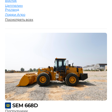
Восток
Цеппелин
Русланд
Лорри Агро
Посмотреть всех
SEM 668D
Погрузчики