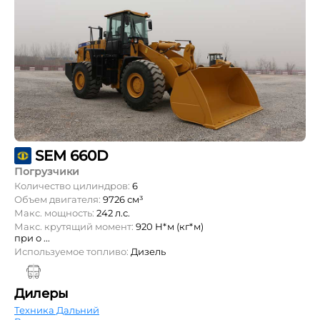
SEM 660D
Погрузчики
Количество цилиндров:
6
Объем двигателя:
9726 см³
Макс. мощность:
242 л.с.
Макс. крутящий момент:
920 Н*м (кг*м)
при о ...
Используемое топливо:
Дизель
Дилеры
Техника Дальний