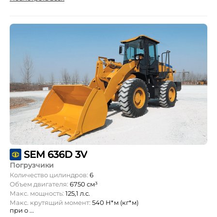
SEM 636D 3V
Погрузчики
Количество цилиндров:
6
Объем двигателя:
6750 см³
Макс. мощность:
125,1 л.с.
Макс. крутящий момент:
540 Н*м (кг*м)
при о ...