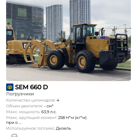
SEM 660 D
Погрузчики
Количество цилиндров:
4
Объем двигателя:
- см³
Макс. мощность:
63,9 л.с.
Макс. крутящий момент:
258 Н*м (кг*м)
при о ...
Используемое топливо:
Дизель