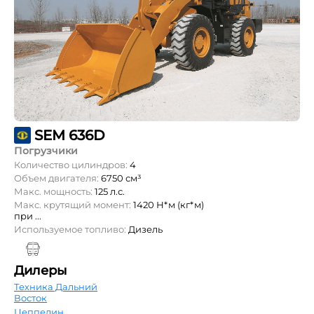
SEM 636D
Погрузчики
Количество цилиндров:
4
Объем двигателя:
6750 см³
Макс. мощность:
125 л.с.
Макс. крутящий момент:
1420 Н*м (кг*м)
при ...
Используемое топливо:
Дизель
Дилеры
Техника Дальний
Восток
Цеппелин