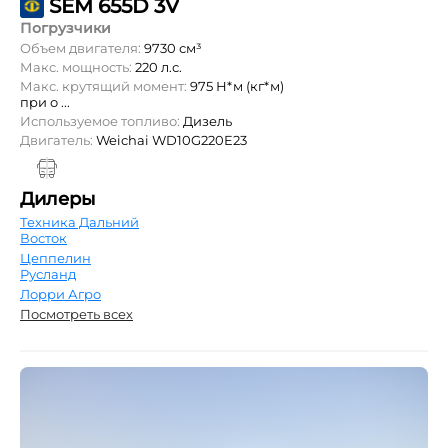
SEM 655D 3V
Погрузчики
Объем двигателя:
9730 см³
Макс. мощность:
220 л.с.
Макс. крутящий момент:
975 Н*м (кг*м)
при о ...
Используемое топливо:
Дизель
Двигатель:
Weichai WD10G220E23
Дилеры
Техника Дальний
Восток
Цеппелин
Русланд
Лорри Агро
Посмотреть всех