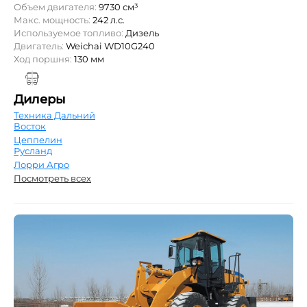
Объем двигателя:
9730 см³
Макс. мощность:
242 л.с.
Используемое топливо:
Дизель
Двигатель:
Weichai WD10G240
Ход поршня:
130 мм
Дилеры
Техника Дальний
Восток
Цеппелин
Русланд
Лорри Агро
Посмотреть всех