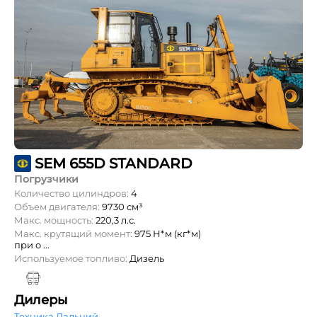
SEM 655D STANDARD
Погрузчики
Количество цилиндров:
4
Объем двигателя:
9730 см³
Макс. мощность:
220,3 л.с.
Макс. крутящий момент:
975 Н*м (кг*м)
при о ...
Используемое топливо:
Дизель
Дилеры
Техника Дальний