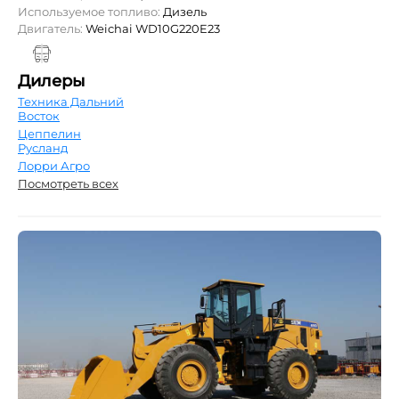
Используемое топливо:
Дизель
Двигатель:
Weichai WD10G220E23
Дилеры
Техника Дальний
Восток
Цеппелин
Русланд
Лорри Агро
Посмотреть всех