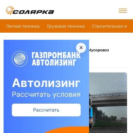
Легкая техника
Грузовая техника
Строительная и д
×
|
|
|
Главная
Коммунальная техника
Scania
Мусоровоз
Scania Мусоровоз