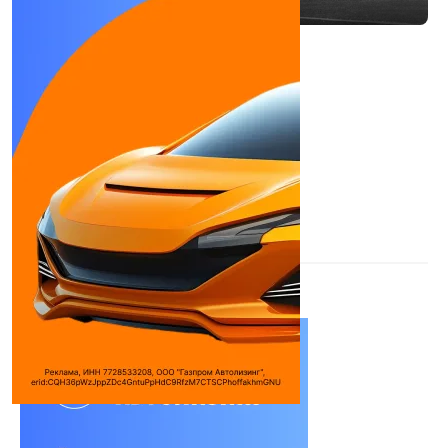
SCANIA P280B4x2NA
Мусоровоз
Объем двигателя:
9291 см³
Макс. мощность:
280 л.с.
Используемое топливо:
Дизель
Двигатель:
DC09 119 280
Дилеры
Скания-Русь