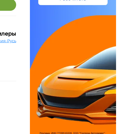
илеры
ия-Русь