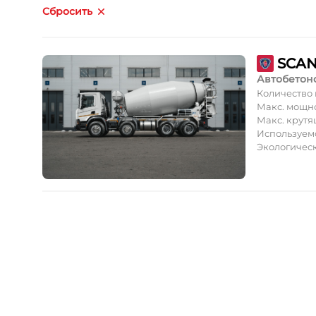
Сбросить
SCAN
Автобетон
Количество
Макс. мощн
Макс. крут
Используем
Экологическ