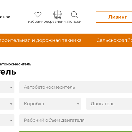
Лизинг
енза
избранное
сравнения
поиски
троительная и дорожная техника
Сельскохозяй
етоносмеситель
тель
Автобетоносмеситель
Коробка
Двигатель
Рабочий объем двигателя