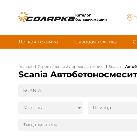
Каталог
П
больших машин
Легкая техника
Грузовая техника
С
|
|
|
Главная
Строительная и дорожная техника
Scania
Автоб
Scania Автобетоносмеси
SCANIA
Модель
Привод
Тип двигателя