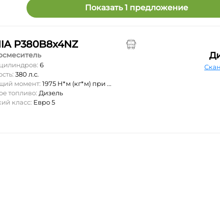
Показать 1 предложение
IA P380B8x4NZ
Д
осмеситель
 цилиндров:
6
Скан
ость:
380 л.с.
ящий момент:
1975 Н*м (кг*м) при ...
ое топливо:
Дизель
ий класс:
Евро 5