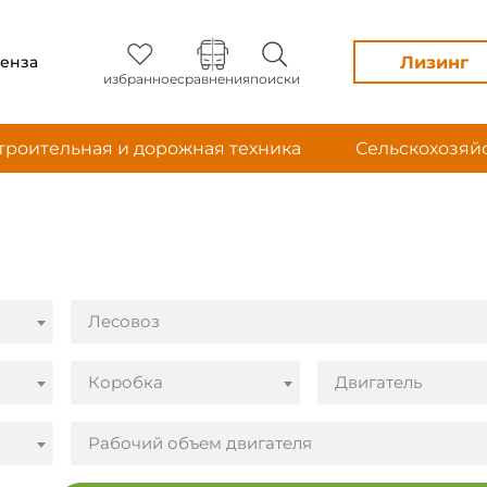
Лизинг
енза
избранное
сравнения
поиски
троительная и дорожная техника
Сельскохозяй
Лесовоз
Коробка
Двигатель
Рабочий объем двигателя