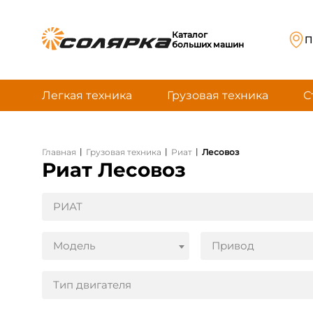
Каталог
П
больших машин
Легкая техника
Грузовая техника
С
|
|
|
Главная
Грузовая техника
Риат
Лесовоз
Риат Лесовоз
РИАТ
Модель
Привод
Тип двигателя