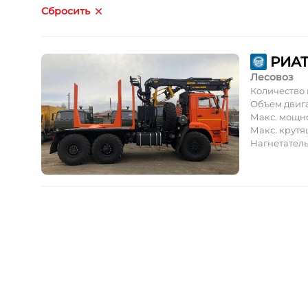
Сбросить
РИАТ
Лесовоз
Количество
Объем двиг
Макс. мощн
Макс. крут
Нагнетатель