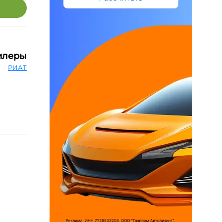
илеры
РИАТ