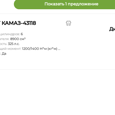
Показать 1 предложение
 КАМАЗ-43118
Д
 цилиндров:
6
ателя:
8900 см³
ость:
325 л.с.
ящий момент:
1200/1400 Н*м (кг*м) ...
:
Да