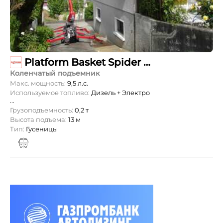
Platform Basket Spider 15.75
Коленчатый подъемник
Макс. мощность:
9,5 л.с.
Используемое топливо:
Дизель + Электро
...
Грузоподъемность:
0,2 т
Высота подъема:
13 м
Тип:
Гусеницы