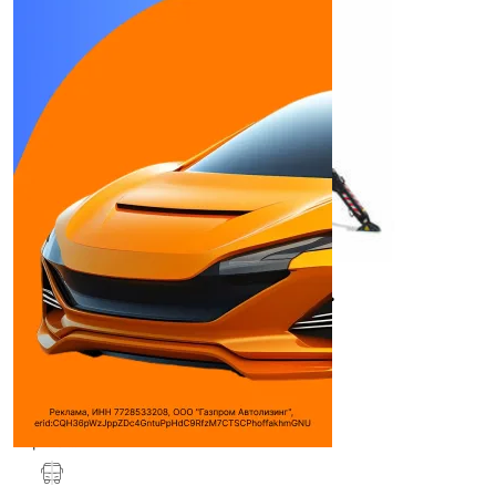
Platform Basket Spider 33.15
Коленчатый подъемник
Тип двигателя:
Дизель
Количество цилиндров:
4
Объем двигателя:
2400 см³
Макс. мощность:
75 л.с.
Макс. крутящий момент:
501 Н*м (кг*м)
при о ...