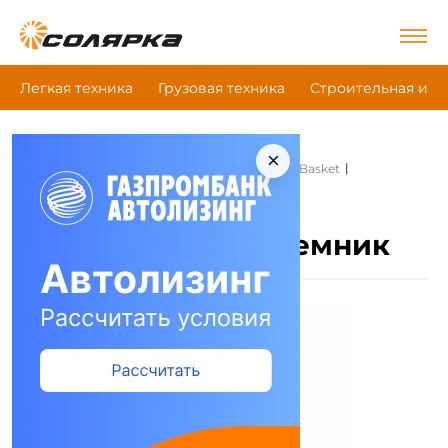
Легкая техника
Грузовая техника
Строительная и д
×
|
|
|
Главная
Коммунальная техника
Platform Basket
Коленчатый подъемник
Platform Basket
Коленчатый подъемник