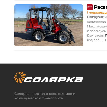
Paca
1 модификац
Погрузчик
Количество
Макс. мощн
Используем
Двигатель:
P
Ход поршня
Солярка - портал о спецтехнике и
коммерческом транспорте.