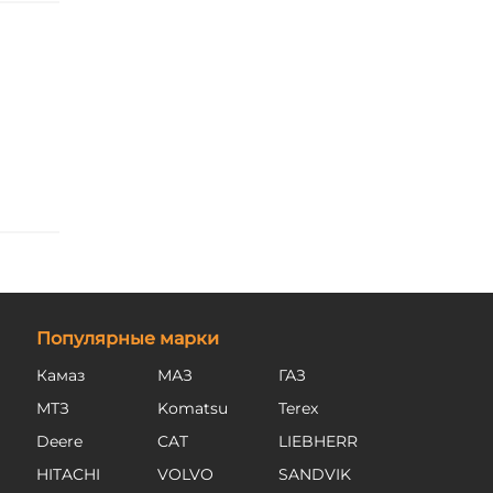
Популярные марки
Камаз
МАЗ
ГАЗ
МТЗ
Komatsu
Terex
Deere
CAT
LIEBHERR
HITACHI
VOLVO
SANDVIK