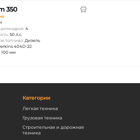
m 350
ия
и
 цилиндров:
4
ость:
50 л.с.
ое топливо:
Дизель
erkins 404D-22
:
100 мм
Категории
Легкая техника
Грузовая техника
Строительная и дорожная
техника