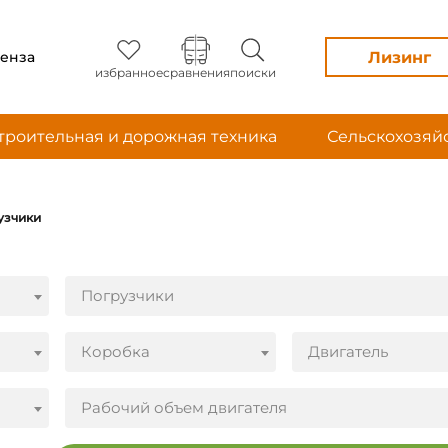
Лизинг
енза
избранное
сравнения
поиски
троительная и дорожная техника
Сельскохозяй
узчики
Погрузчики
Коробка
Двигатель
Рабочий объем двигателя