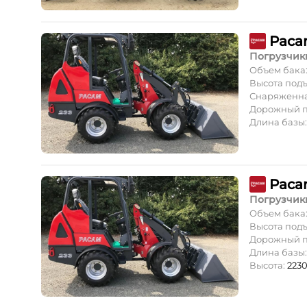
Paca
Погрузчик
Объем бака
Высота под
Снаряженна
Дорожный п
Длина базы
Paca
Погрузчик
Объем бака
Высота под
Дорожный п
Длина базы
Высота:
223