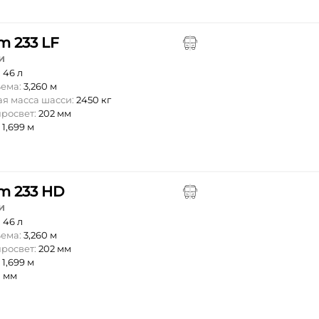
m 233 LF
и
:
46 л
ъема:
3,260 м
я масса шасси:
2450 кг
росвет:
202 мм
:
1,699 м
m 233 HD
и
:
46 л
ъема:
3,260 м
росвет:
202 мм
:
1,699 м
0 мм