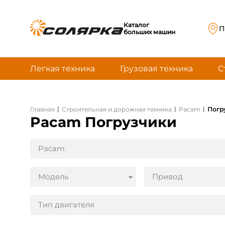
Каталог
П
больших машин
Легкая техника
Грузовая техника
С
|
|
|
Главная
Строительная и дорожная техника
Pacam
Погр
Pacam Погрузчики
Pacam
Модель
Привод
Тип двигателя