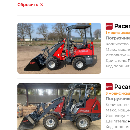
Сбросить
Paca
1 модификац
Погрузчик
Количество
Макс. мощн
Используем
Двигатель:
P
Ход поршня
Paca
3 модифика
Погрузчик
Количество
Макс. мощн
Используем
Двигатель:
P
Ход поршня