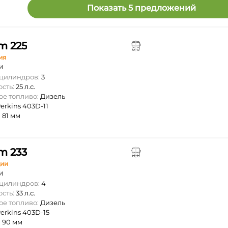
Показать 5 предложений
m 225
ия
и
 цилиндров:
3
ость:
25 л.с.
ое топливо:
Дизель
erkins 403D-11
:
81 мм
m 233
ции
и
 цилиндров:
4
ость:
33 л.с.
ое топливо:
Дизель
erkins 403D-15
:
90 мм