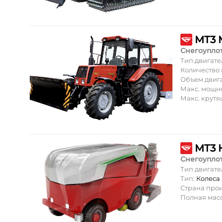
MT3 
Снегоупло
Тип двигате
Количество
Объем двиг
Макс. мощн
Макс. крут
MT3 
Снегоупло
Тип двигате
Тип:
Колеса
Страна про
Полная масс