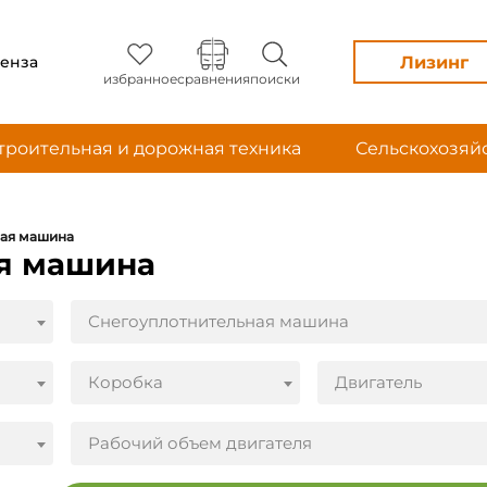
Лизинг
енза
избранное
сравнения
поиски
троительная и дорожная техника
Сельскохозяй
ая машина
ая машина
Снегоуплотнительная машина
Коробка
Двигатель
Рабочий объем двигателя