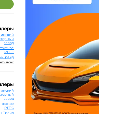
илеры
Минский
кторный
завод
токское
РТПС
н-Трейд
еть всех
илеры
Минский
кторный
завод
токское
РТПС
н-Трейд