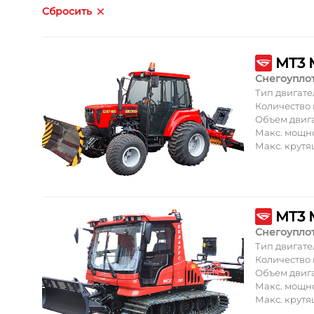
Сбросить
MT3 
Снегоупло
Тип двигате
Количество
Объем двиг
Макс. мощн
Макс. крут
MT3 
Снегоупло
Тип двигате
Количество
Объем двиг
Макс. мощн
Макс. крут