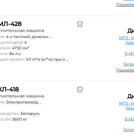
Посмотр
МЛ-428
Д
тнительная машина
ля:
4-х тактный, дизельн ...
МТЗ - 
 цилиндров:
4
тра
ателя:
4750 см³
Б-Ис
ость:
84 л.с.
ящий момент:
411 Н*м (кг*м) при о ...
Бизо
Посмотр
КЛ-418
Д
тнительная машина
ля:
Электропривод ...
МТЗ - 
тра
изводства:
Беларусь
Б-Ис
а а/м:
5600 кг
Бизо