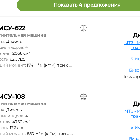
Показать 4 предложения
МСУ-622
Д
тнительная машина
ля:
Дизель
МТЗ - 
 цилиндров:
4
тра
ателя:
2068 см³
Б-Ис
ость:
62,5 л.с.
ящий момент:
174 Н*м (кг*м) при о ...
Бизо
Посмотр
МСУ-108
Д
тнительная машина
ля:
Дизель
МТЗ - 
 цилиндров:
4
тра
ателя:
4750 см³
Б-Ис
ость:
176 л.с.
ящий момент:
650 Н*м (кг*м) при о ...
Бизо