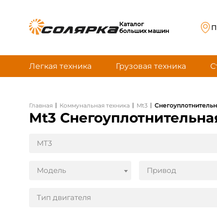
Каталог
П
больших машин
Легкая техника
Грузовая техника
С
|
|
|
Главная
Коммунальная техника
Mt3
Снегоуплотнительн
Mt3 Снегоуплотнительн
MT3
Модель
Привод
Тип двигателя