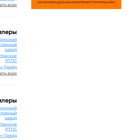
еть всех
илеры
Минский
кторный
завод
токское
РТПС
н-Трейд
еть всех
илеры
Минский
кторный
завод
токское
РТПС
н-Трейд