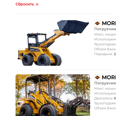
Сбросить
MOR
Погрузчик
Макс. мощн
Используем
Грузоподъе
Объем бака
Передние:
2
MOR
Погрузчик
Макс. мощн
Используем
Двигатель:
К
Грузоподъе
Объем бака