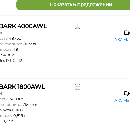
Показать 6 предложений
BARK 4000AWL
Д
и
ость:
48 л.с.
АКС Ма
ое топливо:
Дизель
мность:
1,814 т
:
54,88 л
6 х 12.00 - 12
BARK 1800AWL
Д
и
ость:
24,8 л.с.
АКС Ма
ое топливо:
Дизель
убота D1105
мность:
0,816 т
:
18,93 л