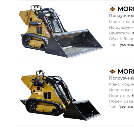
MOR
Погрузчик
Макс. мощн
Используем
Двигатель:
Объем бака
Тип:
Гусени
MORB
Погрузчик
Макс. мощн
Используем
Двигатель:
Объем бака
Тип:
Гусени