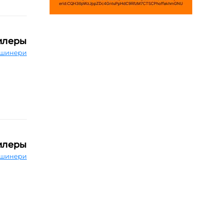
илеры
шинери
илеры
шинери