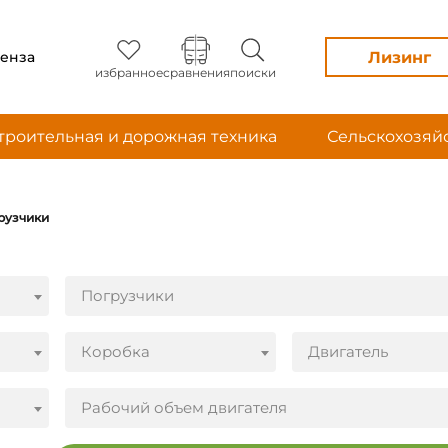
Лизинг
енза
избранное
сравнения
поиски
троительная и дорожная техника
Сельскохозяй
рузчики
Погрузчики
Коробка
Двигатель
Рабочий объем двигателя