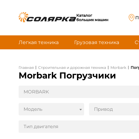
Каталог
П
больших машин
Легкая техника
Грузовая техника
С
|
|
|
Главная
Строительная и дорожная техника
Morbark
Пог
Morbark Погрузчики
MORBARK
Модель
Привод
Тип двигателя