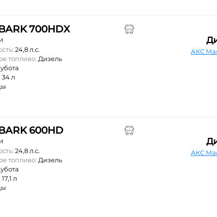
BARK 700HDX
Д
и
ость:
24,8 л.с.
АКС Ма
ое топливо:
Дизель
убота
:
34 л
цы
BARK 600HD
Д
и
ость:
24,8 л.с.
АКС Ма
ое топливо:
Дизель
убота
:
17,1 л
цы