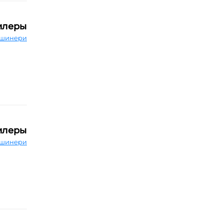
илеры
шинери
илеры
шинери