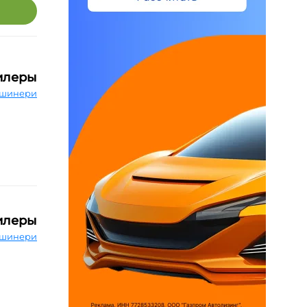
илеры
шинери
илеры
шинери