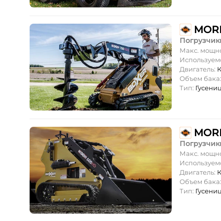
MOR
Погрузчик
Макс. мощн
Используем
Двигатель:
К
Объем бака
Тип:
Гусени
MOR
Погрузчик
Макс. мощн
Используем
Двигатель:
К
Объем бака
Тип:
Гусени