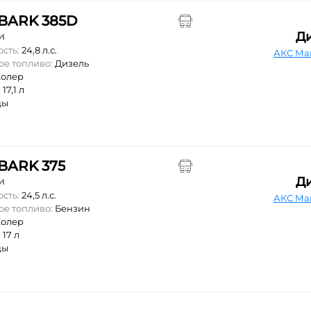
BARK 385D
Д
и
ость:
24,8 л.с.
АКС Ма
ое топливо:
Дизель
Колер
:
17,1 л
цы
ARK 375
Д
и
ость:
24,5 л.с.
АКС Ма
ое топливо:
Бензин
Колер
:
17 л
цы