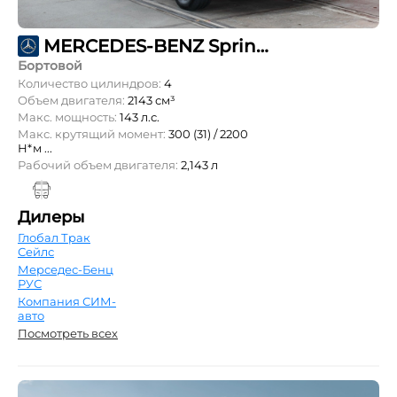
MERCEDES-BENZ Sprinter 314 CDI L1 DoubleCab 3т
Бортовой
Количество цилиндров:
4
Объем двигателя:
2143 см³
Макс. мощность:
143 л.с.
Макс. крутящий момент:
300 (31) / 2200
Н*м ...
Рабочий объем двигателя:
2,143 л
Дилеры
Глобал Трак
Сейлс
Мерседес-Бенц
РУС
Компания СИМ-
авто
Посмотреть всех