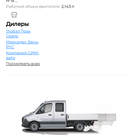
Н*м ...
Рабочий объем двигателя:
2,143 л
Дилеры
Глобал Трак
Сейлс
Мерседес-Бенц
РУС
Компания СИМ-
авто
Посмотреть всех