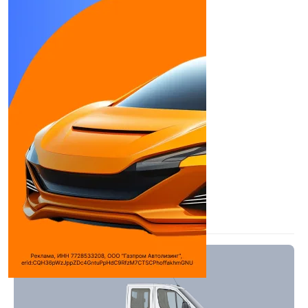
Бортовой
Количество цилиндров:
4
Объем двигателя:
2143 см³
Макс. мощность:
114 л.с.
Макс. крутящий момент:
300 (31) / 2200
Н*м ...
Рабочий объем двигателя:
2,143 л
Дилеры
Глобал Трак
Сейлс
Мерседес-Бенц
РУС
Компания СИМ-
авто
Посмотреть всех