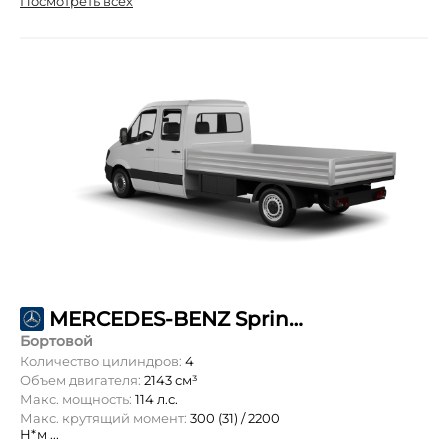
Посмотреть всех
MERCEDES-BENZ Sprinter 211 CDI L1 DoubleCab 4.1т
Бортовой
Количество цилиндров:
4
Объем двигателя:
2143 см³
Макс. мощность:
114 л.с.
Макс. крутящий момент:
300 (31) / 2200
Н*м ...