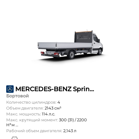
MERCEDES-BENZ Sprinter 211 CDI L3 OneCab 3,5т
Бортовой
Количество цилиндров:
4
Объем двигателя:
2143 см³
Макс. мощность:
114 л.с.
Макс. крутящий момент:
300 (31) / 2200
Н*м ...
Рабочий объем двигателя:
2,143 л