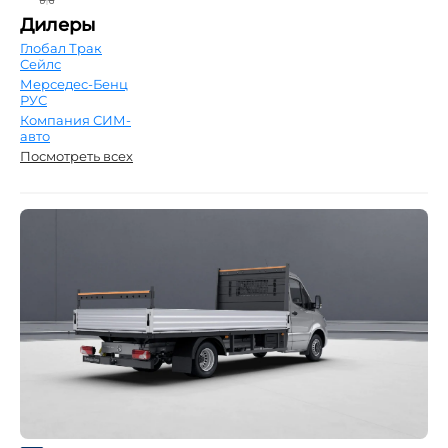
Дилеры
Глобал Трак
Сейлс
Мерседес-Бенц
РУС
Компания СИМ-
авто
Посмотреть всех