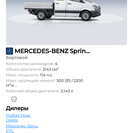
MERCEDES-BENZ Sprinter 211 CDI L1 DoubleCab 3т
Бортовой
Количество цилиндров:
4
Объем двигателя:
2143 см³
Макс. мощность:
114 л.с.
Макс. крутящий момент:
300 (31) / 2200
Н*м ...
Рабочий объем двигателя:
2,143 л
Дилеры
Глобал Трак
Сейлс
Мерседес-Бенц
РУС