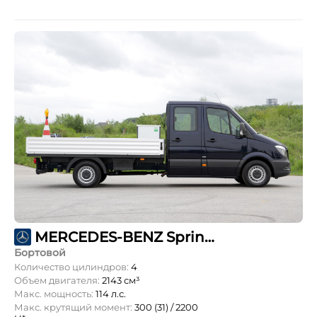
MERCEDES-BENZ Sprinter 211 CDI L2 DoubleCab 3,5т
Бортовой
Количество цилиндров:
4
Объем двигателя:
2143 см³
Макс. мощность:
114 л.с.
Макс. крутящий момент:
300 (31) / 2200