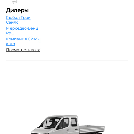
Дилеры
Глобал Трак
Сейлс
Мерседес-Бенц
РУС
Компания СИМ-
авто
Посмотреть всех