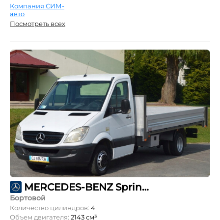
Компания СИМ-
авто
Посмотреть всех
MERCEDES-BENZ Sprinter 211 CDI L1 OneCab 3,5т
Бортовой
Количество цилиндров:
4
Объем двигателя:
2143 см³