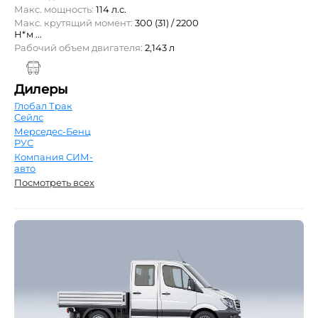
Макс. мощность:
114 л.с.
Макс. крутящий момент:
300 (31) / 2200
Н*м ...
Рабочий объем двигателя:
2,143 л
Дилеры
Глобал Трак
Сейлс
Мерседес-Бенц
РУС
Компания СИМ-
авто
Посмотреть всех