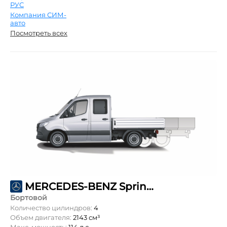
РУС
Компания СИМ-
авто
Посмотреть всех
MERCEDES-BENZ Sprinter 211 CDI L3 DoubleCab 5т
Бортовой
Количество цилиндров:
4
Объем двигателя:
2143 см³
Макс. мощность:
114 л.с.