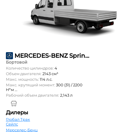
MERCEDES-BENZ Sprinter 211 CDI L3 DoubleCab 3,5т
Бортовой
Количество цилиндров:
4
Объем двигателя:
2143 см³
Макс. мощность:
114 л.с.
Макс. крутящий момент:
300 (31) / 2200
Н*м ...
Рабочий объем двигателя:
2,143 л
Дилеры
Глобал Трак
Сейлс
Мерседес-Бенц