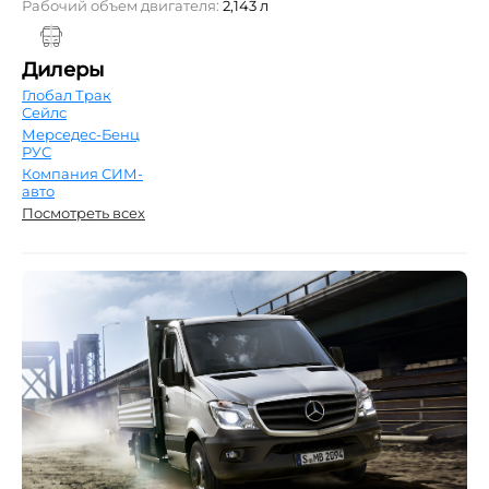
Рабочий объем двигателя:
2,143 л
Дилеры
Глобал Трак
Сейлс
Мерседес-Бенц
РУС
Компания СИМ-
авто
Посмотреть всех