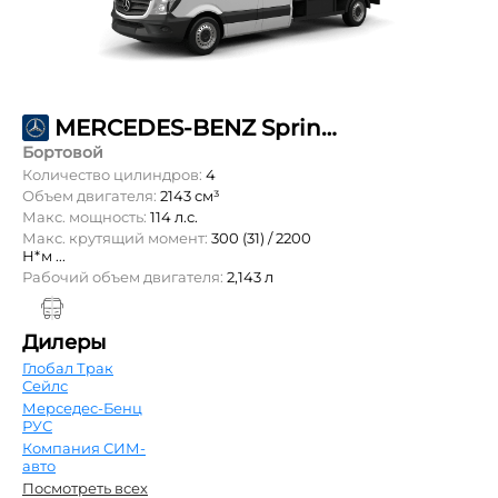
MERCEDES-BENZ Sprinter 211 CDI L2 DoubleCab 3т
Бортовой
Количество цилиндров:
4
Объем двигателя:
2143 см³
Макс. мощность:
114 л.с.
Макс. крутящий момент:
300 (31) / 2200
Н*м ...
Рабочий объем двигателя:
2,143 л
Дилеры
Глобал Трак
Сейлс
Мерседес-Бенц
РУС
Компания СИМ-
авто
Посмотреть всех