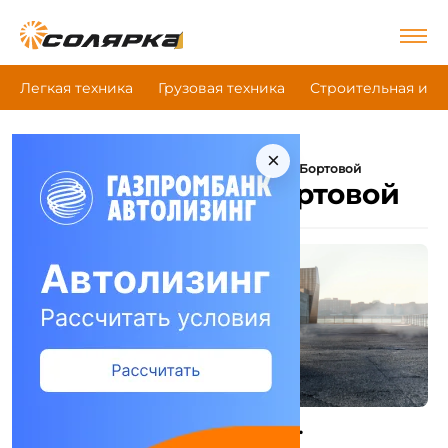
Легкая техника
Грузовая техника
Строительная и д
×
|
|
|
Главная
Легкая техника
Mercedes-Benz
Бортовой
Mercedes-Benz Бортовой
MERCEDES-BENZ Sprinter 211 CDI L1 OneCab 3т