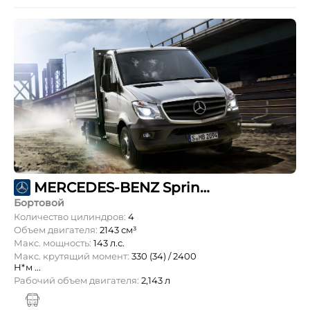
MERCEDES-BENZ Sprinter 314 CDI L1 OneCab 3т
Бортовой
Количество цилиндров:
4
Объем двигателя:
2143 см³
Макс. мощность:
143 л.с.
Макс. крутящий момент:
330 (34) / 2400
Н*м ...
Рабочий объем двигателя:
2,143 л