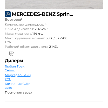
MERCEDES-BENZ Sprinter 211 CDI L3 OneCab 4,1т
Бортовой
Количество цилиндров:
4
Объем двигателя:
2143 см³
Макс. мощность:
114 л.с.
Макс. крутящий момент:
300 (31) / 2200
Н*м ...
Рабочий объем двигателя:
2,143 л
Дилеры
Глобал Трак
Сейлс
Мерседес-Бенц
РУС
Компания СИМ-
авто
Посмотреть всех