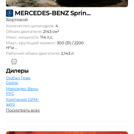
MERCEDES-BENZ Sprinter 211 CDI L2 OneCab 3т
Бортовой
Количество цилиндров:
4
Объем двигателя:
2143 см³
Макс. мощность:
114 л.с.
Макс. крутящий момент:
300 (31) / 2200
Н*м ...
Рабочий объем двигателя:
2,143 л
Дилеры
Глобал Трак
Сейлс
Мерседес-Бенц
РУС
Компания СИМ-
авто
Посмотреть всех