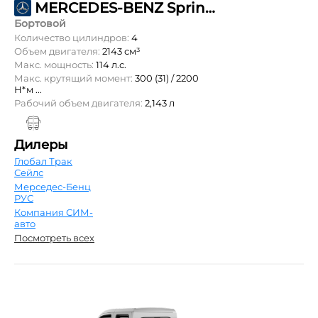
MERCEDES-BENZ Sprinter 211 CDI L3 OneCab 5,5т
Бортовой
Количество цилиндров:
4
Объем двигателя:
2143 см³
Макс. мощность:
114 л.с.
Макс. крутящий момент:
300 (31) / 2200
Н*м ...
Рабочий объем двигателя:
2,143 л
Дилеры
Глобал Трак
Сейлс
Мерседес-Бенц
РУС
Компания СИМ-
авто
Посмотреть всех