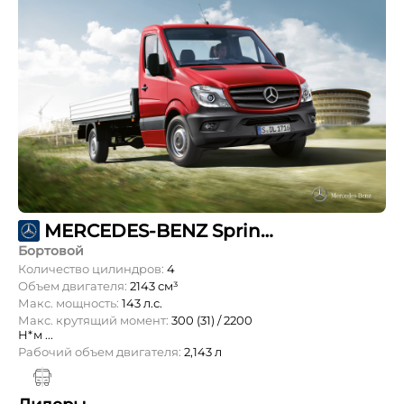
MERCEDES-BENZ Sprinter 314 CDI L1 OneCab 3,5т
Бортовой
Количество цилиндров:
4
Объем двигателя:
2143 см³
Макс. мощность:
143 л.с.
Макс. крутящий момент:
300 (31) / 2200
Н*м ...
Рабочий объем двигателя:
2,143 л