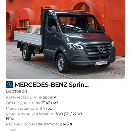
MERCEDES-BENZ Sprinter 211 CDI L2 OneCab 3,5т
Бортовой
Количество цилиндров:
4
Объем двигателя:
2143 см³
Макс. мощность:
114 л.с.
Макс. крутящий момент:
300 (31) / 2200
Н*м ...
Рабочий объем двигателя:
2,143 л