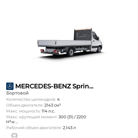
MERCEDES-BENZ Sprinter 211 CDI L3 OneCab 5т
Бортовой
Количество цилиндров:
4
Объем двигателя:
2143 см³
Макс. мощность:
114 л.с.
Макс. крутящий момент:
300 (31) / 2200
Н*м ...
Рабочий объем двигателя:
2,143 л