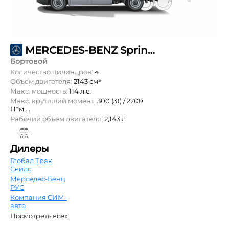
MERCEDES-BENZ Sprinter 211 CDI L3 DoubleCab 5,5т
Бортовой
Количество цилиндров:
4
Объем двигателя:
2143 см³
Макс. мощность:
114 л.с.
Макс. крутящий момент:
300 (31) / 2200
Н*м ...
Рабочий объем двигателя:
2,143 л
Дилеры
Глобал Трак
Сейлс
Мерседес-Бенц
РУС
Компания СИМ-
авто
Посмотреть всех