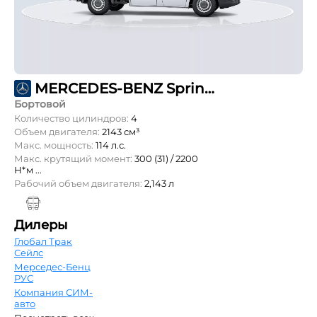
MERCEDES-BENZ Sprinter 211 CDI L1 DoubleCab 3.5т
Бортовой
Количество цилиндров:
4
Объем двигателя:
2143 см³
Макс. мощность:
114 л.с.
Макс. крутящий момент:
300 (31) / 2200
Н*м ...
Рабочий объем двигателя:
2,143 л
Дилеры
Глобал Трак
Сейлс
Мерседес-Бенц
РУС
Компания СИМ-
авто