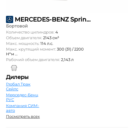
MERCEDES-BENZ Sprinter 211 CDI L2 DoubleCab 4,1т
Бортовой
Количество цилиндров:
4
Объем двигателя:
2143 см³
Макс. мощность:
114 л.с.
Макс. крутящий момент:
300 (31) / 2200
Н*м ...
Рабочий объем двигателя:
2,143 л
Дилеры
Глобал Трак
Сейлс
Мерседес-Бенц
РУС
Компания СИМ-
авто
Посмотреть всех