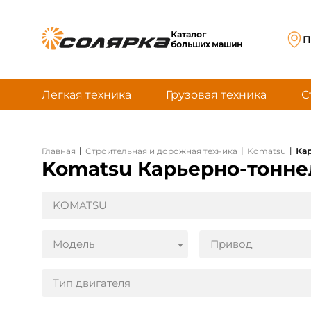
Каталог
П
больших машин
Легкая техника
Грузовая техника
С
|
|
|
Главная
Строительная и дорожная техника
Komatsu
Ка
Komatsu Карьерно-тонн
KOMATSU
Модель
Привод
Тип двигателя