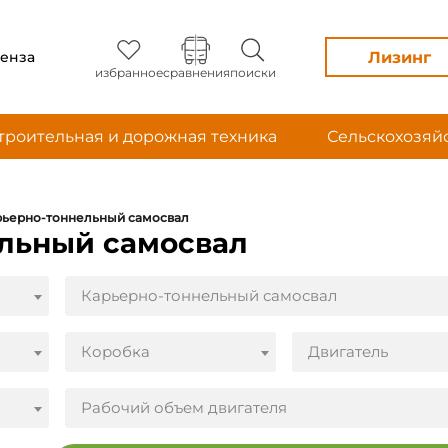
Лизинг
енза
избранное
сравнения
поиски
троительная и дорожная техника
Сельскохозяй
рьерно-тоннельный самосвал
ельный самосвал
Карьерно-тоннельный самосвал
Коробка
Двигатель
Рабочий объем двигателя