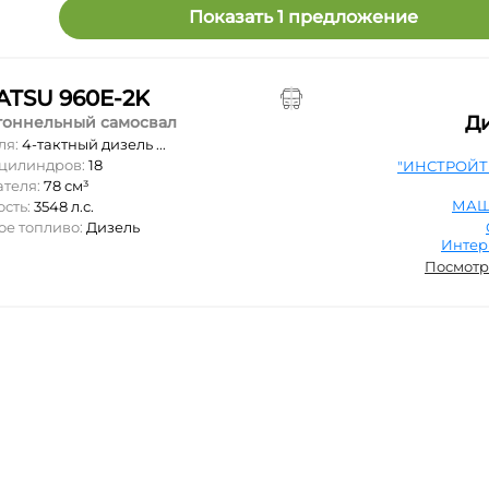
Показать 1 предложение
TSU 960E-2K
Д
тоннельный самосвал
ля:
4-тактный дизель ...
 цилиндров:
18
"ИНСТРОЙТ
ателя:
78 см³
МАШ
ость:
3548 л.с.
ое топливо:
Дизель
Инте
Посмотр