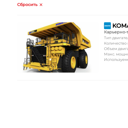
Сбросить
KOMA
Карьерно-
Тип двигате
Количество
Объем двиг
Макс. мощн
Используем