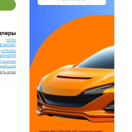
илеры
ООО
ЕХКОМ"
КОМЕК
ИНЕРИ
Сумитек
рнейшнл
еть всех