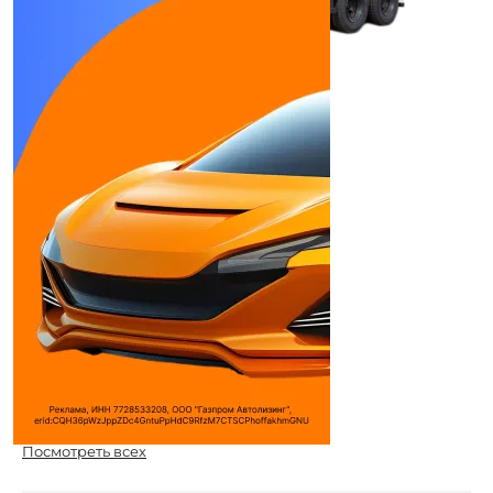
КАМАЗ 65115-6059-48
Самосвал с 3-х разгрузкой
Тип двигателя:
Дизельный с турбонад ...
Количество цилиндров:
6
Макс. мощность:
292 л.с.
Макс. крутящий момент:
1087 / 1300 Н*м
(кг* ...
Используемое топливо:
Дизель
Дилеры
Камаз
Компания СИМ-
авто
АВТОСПЕЦТЕХНИКА
Посмотреть всех