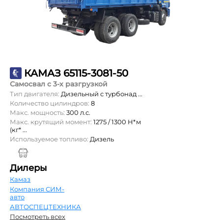
КАМАЗ 65115-3081-50
Самосвал с 3-х разгрузкой
Тип двигателя:
Дизельный с турбонад ...
Количество цилиндров:
8
Макс. мощность:
300 л.с.
Макс. крутящий момент:
1275 / 1300 Н*м
(кг* ...
Используемое топливо:
Дизель
Дилеры
Камаз
Компания СИМ-
авто
АВТОСПЕЦТЕХНИКА
Посмотреть всех