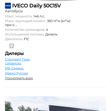
IVECO Daily 50C15V
Автобусы
Макс. мощность:
146 л.с.
Макс. крутящий момент:
350 Н*м (кг*м)
при о ...
Количество цилиндров:
4
Используемое топливо:
Дизель
Двигатель:
F1С
Дилеры
Стандард Трак
Сервисиз
ИВ-Сервис
Ивеко Руссия
Посмотреть всех