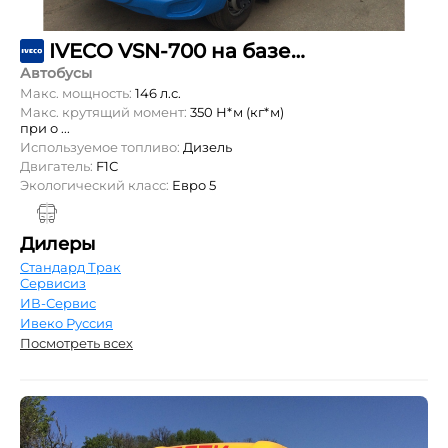
IVECO VSN-700 на базе шасси Daily 70C15CC
Автобусы
Макс. мощность:
146 л.с.
Макс. крутящий момент:
350 Н*м (кг*м)
при о ...
Используемое топливо:
Дизель
Двигатель:
F1С
Экологический класс:
Евро 5
Дилеры
Стандард Трак
Сервисиз
ИВ-Сервис
Ивеко Руссия
Посмотреть всех