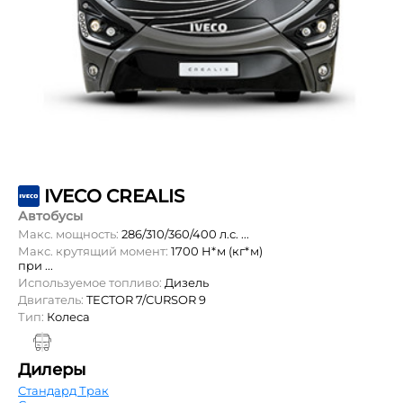
IVECO CREALIS
Автобусы
Макс. мощность:
286/310/360/400 л.с. ...
Макс. крутящий момент:
1700 Н*м (кг*м)
при ...
Используемое топливо:
Дизель
Двигатель:
TECTOR 7/CURSOR 9
Тип:
Колеса
Дилеры
Стандард Трак