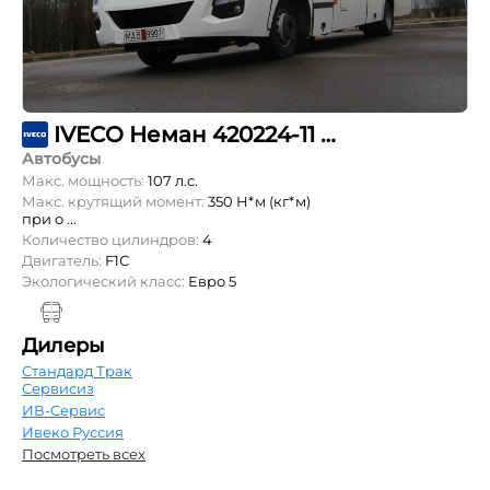
IVECO Неман 420224-11 на базе шасси Daily 65C15CC
Автобусы
Макс. мощность:
107 л.с.
Макс. крутящий момент:
350 Н*м (кг*м)
при о ...
Количество цилиндров:
4
Двигатель:
F1С
Экологический класс:
Евро 5
Дилеры
Стандард Трак
Сервисиз
ИВ-Сервис
Ивеко Руссия
Посмотреть всех