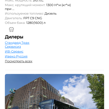
Макс. мощность:
310 л.с.
Макс. крутящий момент:
1300 Н*м (кг*м)
при ...
Используемое топливо:
Дизель
Двигатель:
FPT C9 CNG
Объем бака:
1280(1600) л
Дилеры
Стандард Трак
Сервисиз
ИВ-Сервис
Ивеко Руссия
Посмотреть всех