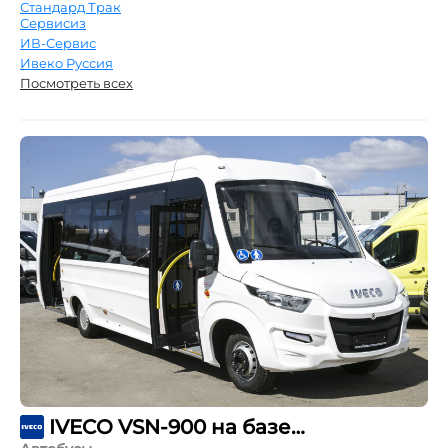
Стандард Трак
Сервисиз
ИВ-Сервис
Ивеко Руссия
Посмотреть всех
IVECO VSN-900 на базе шасси Daily 70C15CC