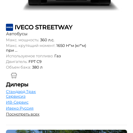
IVECO STREETWAY
Автобусы
Макс. мощность:
360 л.с.
Макс. крутящий момент:
1650 Н*м (кг*м)
при ...
Используемое топливо:
Газ
Двигатель:
FPT C9
Объем бака:
380 л
Дилеры
Стандард Трак
Сервисиз
ИВ-Сервис
Ивеко Руссия
Посмотреть всех