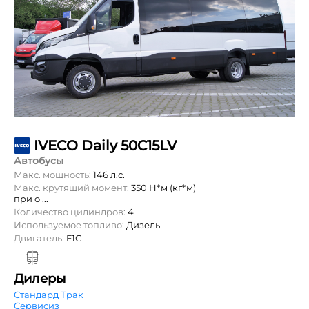
IVECO Daily 50C15LV
Автобусы
Макс. мощность:
146 л.с.
Макс. крутящий момент:
350 Н*м (кг*м)
при о ...
Количество цилиндров:
4
Используемое топливо:
Дизель
Двигатель:
F1С
Дилеры
Стандард Трак
Сервисиз