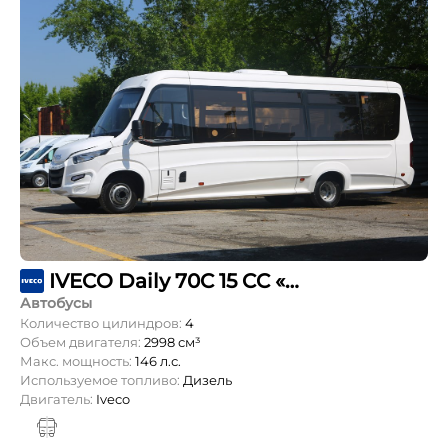
IVECO Daily 70C 15 CC «НИЖЕГОРОДЕЦ» (VSN 900)
Автобусы
Количество цилиндров:
4
Объем двигателя:
2998 см³
Макс. мощность:
146 л.с.
Используемое топливо:
Дизель
Двигатель:
Iveco