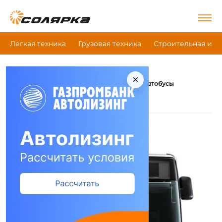
Легкая техника
Грузовая техника
Строительная и д
×
|
|
|
Главная
Коммунальная техника
Iveco
Автобусы
Iveco Автобусы