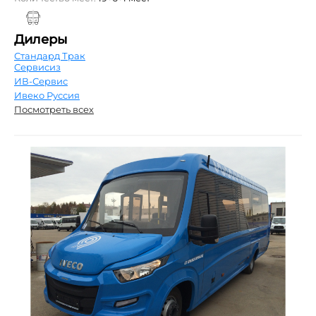
Дилеры
Стандард Трак
Сервисиз
ИВ-Сервис
Ивеко Руссия
Посмотреть всех