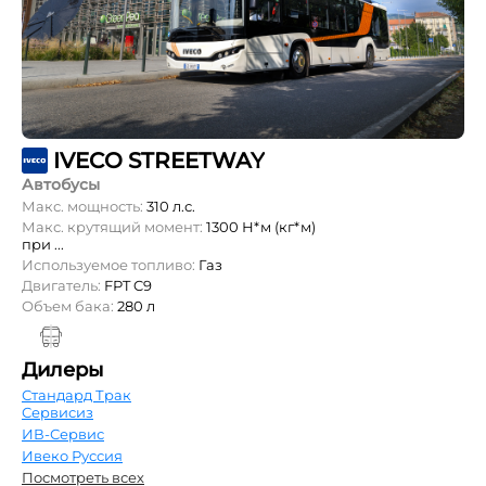
IVECO STREETWAY
Автобусы
Макс. мощность:
310 л.с.
Макс. крутящий момент:
1300 Н*м (кг*м)
при ...
Используемое топливо:
Газ
Двигатель:
FPT C9
Объем бака:
280 л
Дилеры
Стандард Трак
Сервисиз
ИВ-Сервис
Ивеко Руссия
Посмотреть всех