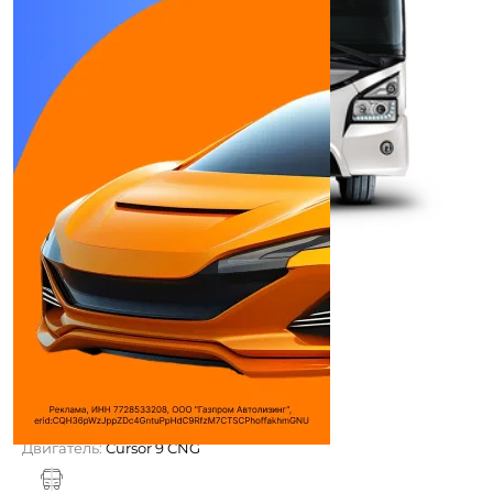
IVECO URBANWAY
Автобусы
Макс. мощность:
310-400 л.с.
Макс. крутящий момент:
1300 Н*м (кг*м)
при ...
Используемое топливо:
Дизель
Двигатель:
Cursor 9 CNG