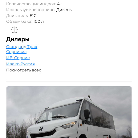
Количество цилиндров:
4
Используемое топливо:
Дизель
Двигатель:
F1С
Объем бака:
100 л
Дилеры
Стандард Трак
Сервисиз
ИВ-Сервис
Ивеко Руссия
Посмотреть всех