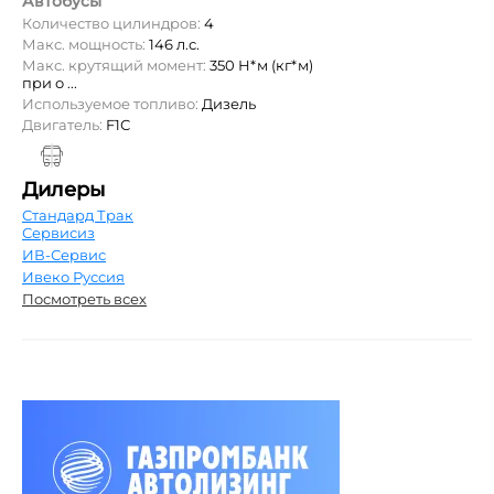
Автобусы
Количество цилиндров:
4
Макс. мощность:
146 л.с.
Макс. крутящий момент:
350 Н*м (кг*м)
при о ...
Используемое топливо:
Дизель
Двигатель:
F1С
Дилеры
Стандард Трак
Сервисиз
ИВ-Сервис
Ивеко Руссия
Посмотреть всех