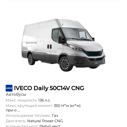
IVECO Daily 50C14V CNG
Автобусы
Макс. мощность:
136 л.с.
Макс. крутящий момент:
350 Н*м (кг*м)
при о ...
Используемое топливо:
Газ
Двигатель:
Natural Power CNG
Количество мест:
19+6+1 мест