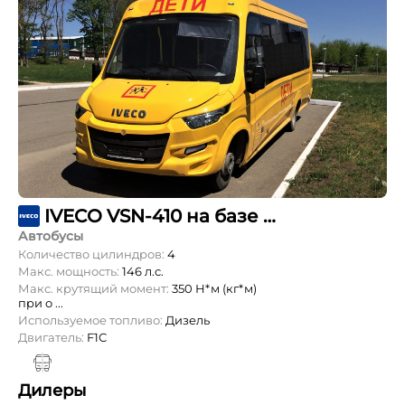
IVECO VSN-410 на базе шасси Daily 70C15СС
Автобусы
Количество цилиндров:
4
Макс. мощность:
146 л.с.
Макс. крутящий момент:
350 Н*м (кг*м)
при о ...
Используемое топливо:
Дизель
Двигатель:
F1С
Дилеры