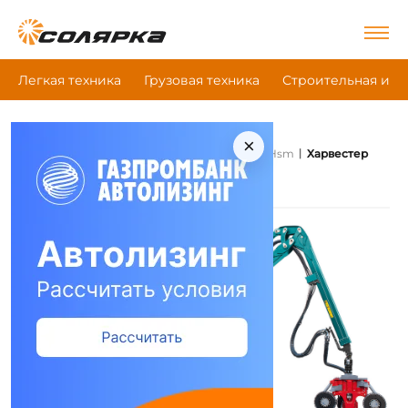
Легкая техника
Грузовая техника
Строительная и д
×
|
|
|
Главная
Сельскохозяйственная техника
Hsm
Харвестер
Hsm Харвестер