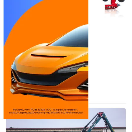
HSM 405H1 8WD
2 модификации
Харвестер
Количество цилиндров:
6
Макс. мощность:
250 л.с.
Макс. крутящий момент:
1300 Н*м (кг*м)
при ...
Используемое топливо:
Дизель
Двигатель:
Iveco
Дилеры
Форест Сервис