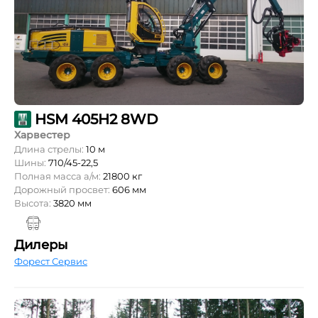
HSM 405H2 8WD
Харвестер
Длина стрелы:
10 м
Шины:
710/45-22,5
Полная масса а/м:
21800 кг
Дорожный просвет:
606 мм
Высота:
3820 мм
Дилеры
Форест Сервис