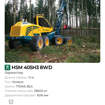
HSM 405H3 8WD
Харвестер
Длина стрелы:
11 м
Тип:
Колеса
Шины:
710/45-26,5
Полная масса а/м:
23600 кг
Дорожный просвет:
606 мм