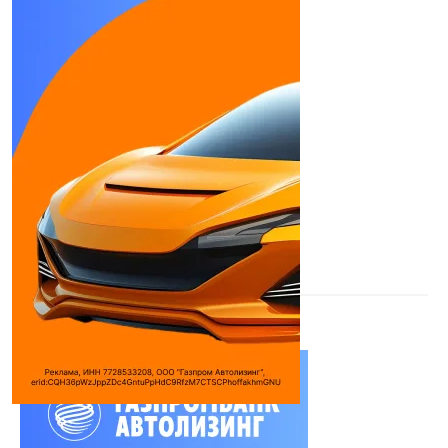
GUT TRAILER FS-453
Полуприцепы
Длина борта:
16430 мм
Ширина борта:
2470 мм
Грузоподъемность:
30-38 т
Длина:
16,5 м
Габаритная ширина:
2550 мм
Дилеры
ГУТ ТРЕЙЛЕР
ООО
Новоросспро-
Сервис