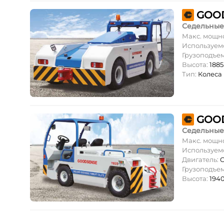
GOOD
Седельные
Макс. мощн
Используем
Грузоподъе
Высота:
188
Тип:
Колеса
GOOD
Седельные
Макс. мощн
Используем
Двигатель:
C
Грузоподъе
Высота:
194