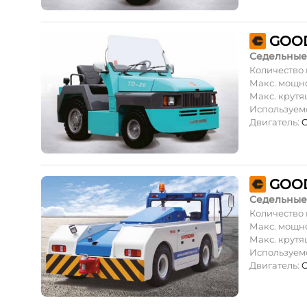
GOOD
Седельные
Количество
Макс. мощн
Макс. крут
Используем
Двигатель:
C
GOOD
Седельные
Количество
Макс. мощн
Макс. крут
Используем
Двигатель:
C