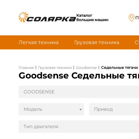
Каталог
П
больших машин
Легкая техника
Грузовая техника
С
|
|
|
Главная
Грузовая техника
Goodsense
Седельные тягачи
Goodsense Седельные тя
GOODSENSE
Модель
Привод
Тип двигателя