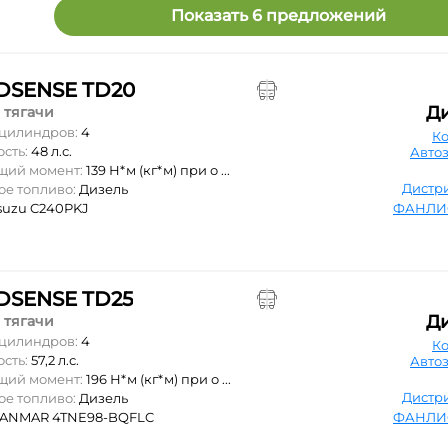
Показать 6 предложений
SENSE TD20
Д
 тягачи
 цилиндров:
4
К
ость:
48 л.с.
Авто
ящий момент:
139 Н*м (кг*м) при о ...
Дистр
ое топливо:
Дизель
suzu C240PKJ
ФАНЛИ
SENSE TD25
Д
 тягачи
 цилиндров:
4
К
ость:
57,2 л.с.
Авто
ящий момент:
196 Н*м (кг*м) при о ...
Дистр
ое топливо:
Дизель
YANMAR 4TNE98-BQFLC
ФАНЛИ