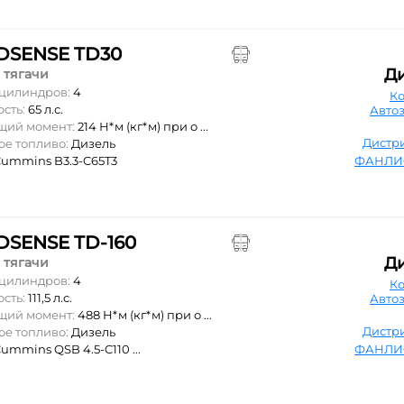
SENSE TD30
Д
 тягачи
 цилиндров:
4
К
ость:
65 л.с.
Авто
ящий момент:
214 Н*м (кг*м) при о ...
Дистр
ое топливо:
Дизель
ummins B3.3-C65T3
ФАНЛИ
SENSE TD-160
Д
 тягачи
 цилиндров:
4
К
ость:
111,5 л.с.
Авто
ящий момент:
488 Н*м (кг*м) при о ...
Дистр
ое топливо:
Дизель
ummins QSB 4.5-C110 ...
ФАНЛИ