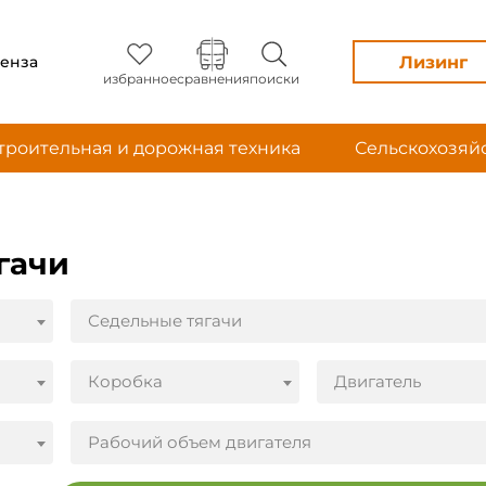
Лизинг
енза
избранное
сравнения
поиски
троительная и дорожная техника
Сельскохозяй
гачи
Седельные тягачи
Коробка
Двигатель
Рабочий объем двигателя