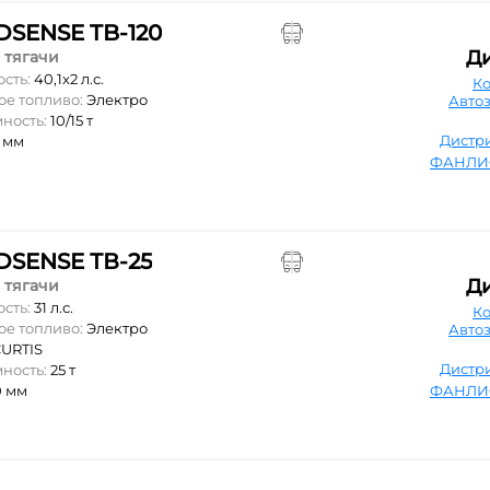
SENSE TB-120
Д
 тягачи
ость:
40,1х2 л.с.
К
ое топливо:
Электро
Авто
мность:
10/15 т
Дистр
5 мм
ФАНЛИ
SENSE ТВ-25
Д
 тягачи
ость:
31 л.с.
К
ое топливо:
Электро
Авто
URTIS
Дистр
мность:
25 т
0 мм
ФАНЛИ