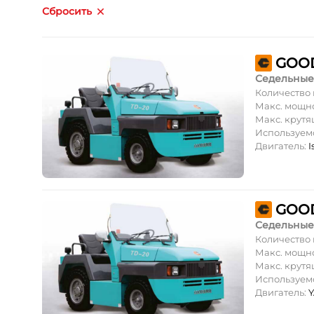
Сбросить
GOOD
Седельные
Количество
Макс. мощн
Макс. крут
Используем
Двигатель:
I
GOOD
Седельные
Количество
Макс. мощн
Макс. крут
Используем
Двигатель: