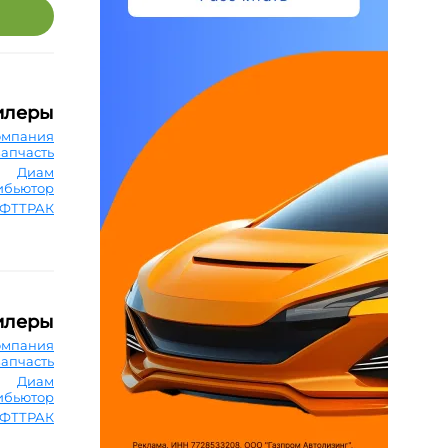
илеры
омпания
запчасть
Диам
ибьютор
ФТТРАК
илеры
омпания
запчасть
Диам
ибьютор
ФТТРАК