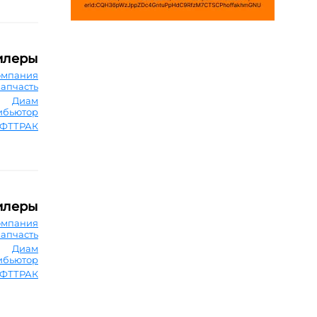
илеры
омпания
запчасть
Диам
ибьютор
ФТТРАК
илеры
омпания
запчасть
Диам
ибьютор
ФТТРАК