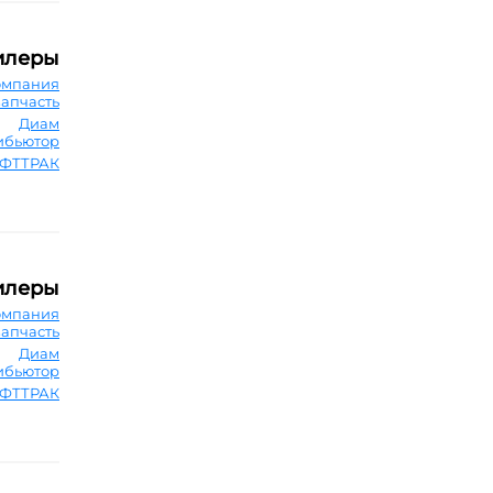
илеры
омпания
запчасть
Диам
ибьютор
ФТТРАК
илеры
омпания
запчасть
Диам
ибьютор
ФТТРАК