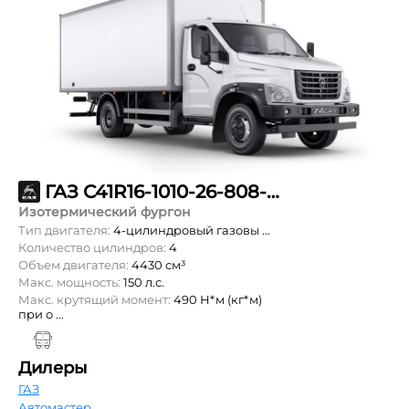
ГАЗ С41R16-1010-26-808-99-00-000
Изотермический фургон
Тип двигателя:
4-цилиндровый газовы ...
Количество цилиндров:
4
Объем двигателя:
4430 см³
Макс. мощность:
150 л.с.
Макс. крутящий момент:
490 Н*м (кг*м)
при о ...
Дилеры
ГАЗ
Автомастер