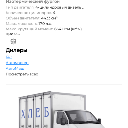
Изотермический фургон
Тип двигателя:
4-цилиндровый дизель ...
Количество цилиндров:
4
Объем двигателя:
4433 см³
Макс. мощность:
170 л.с.
Макс. крутящий момент:
664 Н*м (кг*м)
при о ...
Дилеры
ГАЗ
Автомастер
АвтоМаш
Посмотреть всех