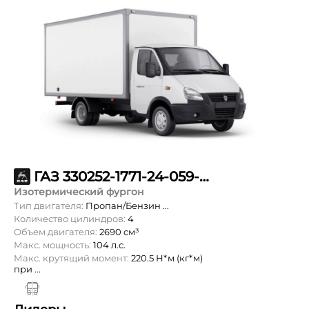
ГАЗ 330252-1771-24-059-15-60-900
Изотермический фургон
Тип двигателя:
Пропан/Бензин ...
Количество цилиндров:
4
Объем двигателя:
2690 см³
Макс. мощность:
104 л.с.
Макс. крутящий момент:
220.5 Н*м (кг*м)
при ...