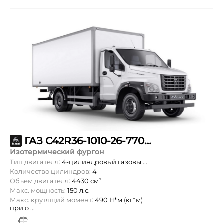
ГАЗ С42R36-1010-26-770-57-00-000
Изотермический фургон
Тип двигателя:
4-цилиндровый газовы ...
Количество цилиндров:
4
Объем двигателя:
4430 см³
Макс. мощность:
150 л.с.
Макс. крутящий момент:
490 Н*м (кг*м)
при о ...