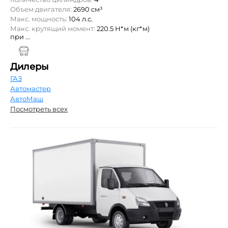
Объем двигателя:
2690 см³
Макс. мощность:
104 л.с.
Макс. крутящий момент:
220.5 Н*м (кг*м)
при ...
Дилеры
ГАЗ
Автомастер
АвтоМаш
Посмотреть всех