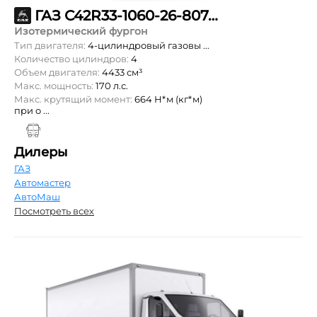
ГАЗ С42R33-1060-26-807-99-00-000
Изотермический фургон
Тип двигателя:
4-цилиндровый газовы ...
Количество цилиндров:
4
Объем двигателя:
4433 см³
Макс. мощность:
170 л.с.
Макс. крутящий момент:
664 Н*м (кг*м)
при о ...
Дилеры
ГАЗ
Автомастер
АвтоМаш
Посмотреть всех