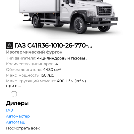
ГАЗ С41R36-1010-26-770-99-00-000
Изотермический фургон
Тип двигателя:
4-цилиндровый газовы ...
Количество цилиндров:
4
Объем двигателя:
4430 см³
Макс. мощность:
150 л.с.
Макс. крутящий момент:
490 Н*м (кг*м)
при о ...
Дилеры
ГАЗ
Автомастер
АвтоМаш
Посмотреть всех