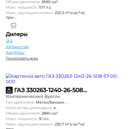
Объем двигателя:
2690 см³
Макс. мощность:
107 л.с.
Макс. крутящий момент:
220.5 Н*м (кг*м)
при ...
Дилеры
ГАЗ
Автомастер
АвтоМаш
Посмотреть всех
ГАЗ 330263-1240-26-508-57-00-000
Изотермический фургон
Тип двигателя:
Метан/Бензин ...
Количество цилиндров:
4
Объем двигателя:
2890 см³
Макс. мощность:
91 л.с.
Макс. крутящий момент:
235.7 Н*м (кг*м)
при ...