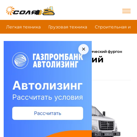
Легкая техника
Грузовая техника
Строительная и д
×
|
|
|
Главная
Грузовая техника
Газ
Изотермический фургон
Газ Изотермический
фургон