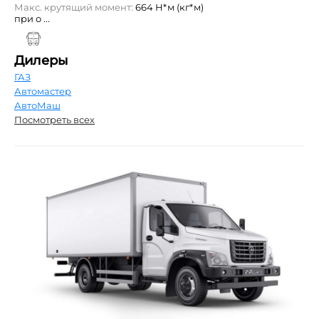
Макс. крутящий момент:
664 Н*м (кг*м)
при о ...
Дилеры
ГАЗ
Автомастер
АвтоМаш
Посмотреть всех