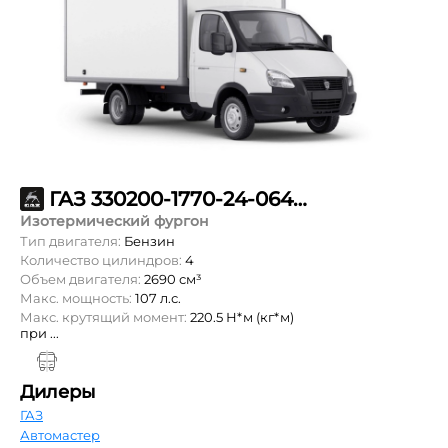
ГАЗ 330200-1770-24-064-15-60-900
Изотермический фургон
Тип двигателя:
Бензин
Количество цилиндров:
4
Объем двигателя:
2690 см³
Макс. мощность:
107 л.с.
Макс. крутящий момент:
220.5 Н*м (кг*м)
при ...
Дилеры
ГАЗ
Автомастер