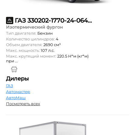
ГАЗ 330202-1770-24-064-15-60-900
Изотермический фургон
Тип двигателя:
Бензин
Количество цилиндров:
4
Объем двигателя:
2690 см³
Макс. мощность:
107 л.с.
Макс. крутящий момент:
220.5 Н*м (кг*м)
при ...
Дилеры
ГАЗ
Автомастер
АвтоМаш
Посмотреть всех