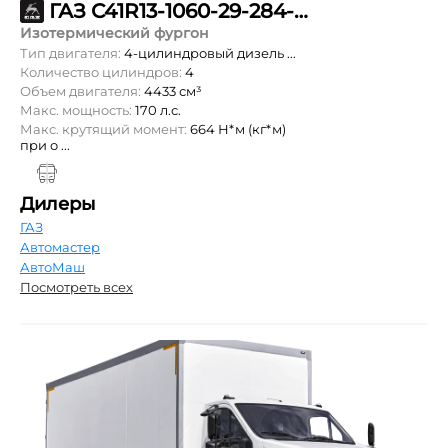
ГАЗ С41R13-1060-29-284-57-00-087
Изотермический фургон
Тип двигателя:
4-цилиндровый дизель ...
Количество цилиндров:
4
Объем двигателя:
4433 см³
Макс. мощность:
170 л.с.
Макс. крутящий момент:
664 Н*м (кг*м)
при о ...
Дилеры
ГАЗ
Автомастер
АвтоМаш
Посмотреть всех