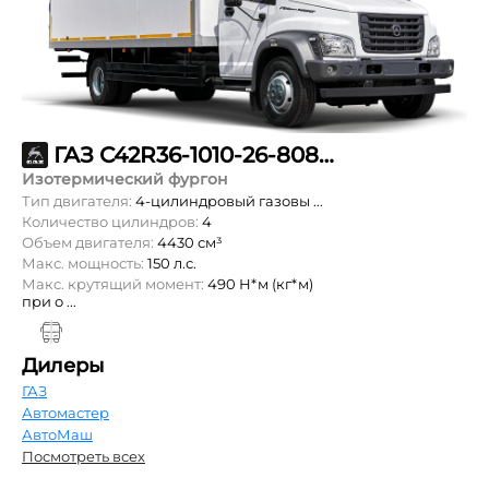
ГАЗ С42R36-1010-26-808-99-00-000
Изотермический фургон
Тип двигателя:
4-цилиндровый газовы ...
Количество цилиндров:
4
Объем двигателя:
4430 см³
Макс. мощность:
150 л.с.
Макс. крутящий момент:
490 Н*м (кг*м)
при о ...
Дилеры
ГАЗ
Автомастер
АвтоМаш
Посмотреть всех