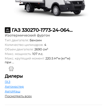
ГАЗ 330270-1773-24-064-15-60-900
Изотермический фургон
Тип двигателя:
Бензин
Количество цилиндров:
4
Объем двигателя:
2690 см³
Макс. мощность:
107 л.с.
Макс. крутящий момент:
220.5 Н*м (кг*м)
при ...
Дилеры
ГАЗ
Автомастер
АвтоМаш
Посмотреть всех