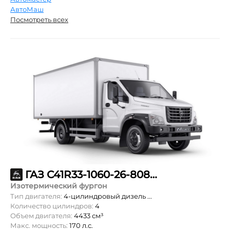
АвтоМаш
Посмотреть всех
ГАЗ С41R33-1060-26-808-99-00-000
Изотермический фургон
Тип двигателя:
4-цилиндровый дизель ...
Количество цилиндров:
4
Объем двигателя:
4433 см³
Макс. мощность:
170 л.с.