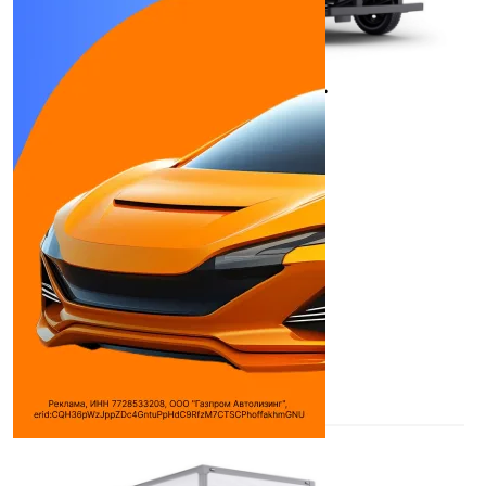
ГАЗ С41R13-1060-26-808-99-00-000
Изотермический фургон
Тип двигателя:
4-цилиндровый дизель ...
Количество цилиндров:
4
Объем двигателя:
4433 см³
Макс. мощность:
170 л.с.
Макс. крутящий момент:
664 Н*м (кг*м)
при о ...
Дилеры
ГАЗ
Автомастер
АвтоМаш
Посмотреть всех