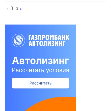
1
›
‹
2