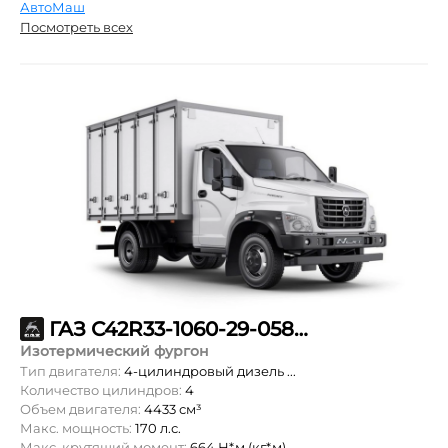
АвтоМаш
Посмотреть всех
ГАЗ С42R33-1060-29-058-57-00-087
Изотермический фургон
Тип двигателя:
4-цилиндровый дизель ...
Количество цилиндров:
4
Объем двигателя:
4433 см³
Макс. мощность:
170 л.с.
Макс. крутящий момент:
664 Н*м (кг*м)