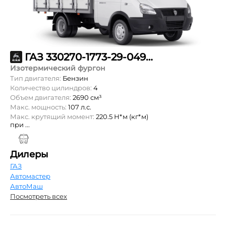
ГАЗ 330270-1773-29-049-15-60-900
Изотермический фургон
Тип двигателя:
Бензин
Количество цилиндров:
4
Объем двигателя:
2690 см³
Макс. мощность:
107 л.с.
Макс. крутящий момент:
220.5 Н*м (кг*м)
при ...
Дилеры
ГАЗ
Автомастер
АвтоМаш
Посмотреть всех