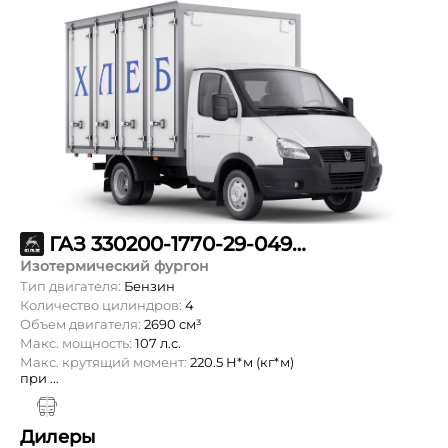
ГАЗ 330200-1770-29-049-15-60-900
Изотермический фургон
Тип двигателя:
Бензин
Количество цилиндров:
4
Объем двигателя:
2690 см³
Макс. мощность:
107 л.с.
Макс. крутящий момент:
220.5 Н*м (кг*м)
при ...
Дилеры