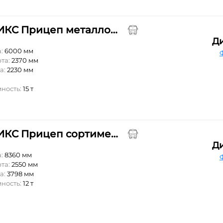
ФЕНИКС Прицеп металловоз 780254
Д
а:
6000 мм
та:
2370 мм
а:
2230 мм
³
мность:
15 т
ФЕНИКС Прицеп сортиментовозный 780592
Д
а:
8360 мм
та:
2550 мм
а:
3798 мм
мность:
12 т