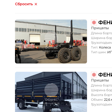
Сбросить
Прицепы
Длина борт
Ширина бор
Грузоподъе
Тип:
Колеса
Тип шин:
ИП
Прицепы
Длина борт
Ширина бор
Высота борт
Объем:
22,6 
Грузоподъе