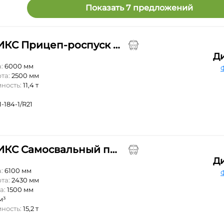
Показать 7 предложений
ФЕНИКС Прицеп-роспуск лесовозный 780598
Д
а:
6000 мм
та:
2500 мм
мность:
11,4 т
-184-1/R21
ФЕНИКС Самосвальный прицеп 780255
Д
а:
6100 мм
та:
2430 мм
а:
1500 мм
м³
мность:
15,2 т