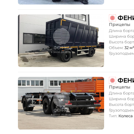
Прицепы
Длина борт
Ширина бор
Высота борт
Объем:
32 м
Грузоподъе
Прицепы
Длина борт
Ширина бор
Высота борт
Грузоподъе
Тип:
Колеса