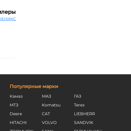
илеры
ФЕНИКС
Популярные марки
Камаз
МАЗ
ГАЗ
МТЗ
Komatsu
Terex
Deere
CAT
LIEBHERR
HITACHI
VOLVO
SANDVIK