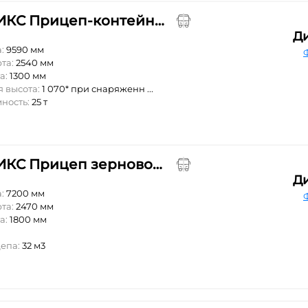
ФЕНИКС Прицеп-контейнеровоз 780105
Д
а:
9590 мм
та:
2540 мм
а:
1300 мм
 высота:
1 070* при снаряженн ...
мность:
25 т
ФЕНИКС Прицеп зерновозный 3-х осный ТФК "Феникс"
Д
а:
7200 мм
та:
2470 мм
а:
1800 мм
³
епа:
32 м3