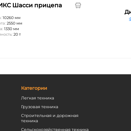
КС Шасси прицепа
Д
а:
10260 мм
та:
2550 мм
а:
1330 мм
мность:
20 т
Категории
Легкая техника
Грузовая техника
Строительная и дорожная
техника
Сельскохозяйственная техника