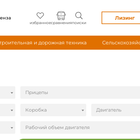
Лизинг
енза
избранное
сравнения
поиски
троительная и дорожная техника
Сельскохозяй
Прицепы
Коробка
Двигатель
Рабочий объем двигателя