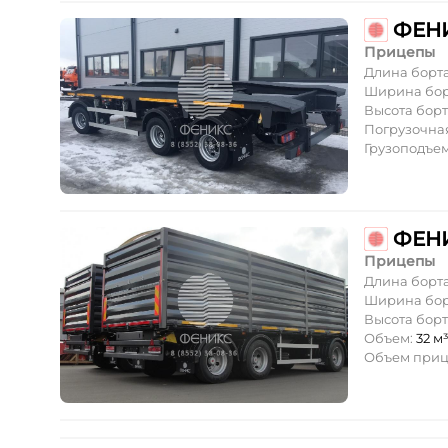
Прицепы
Длина борт
Ширина бор
Высота борт
Погрузочная
Грузоподъе
Прицепы
Длина борт
Ширина бор
Высота борт
Объем:
32 м
Объем приц