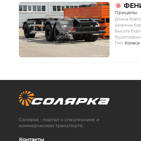
ФЕНИ
Прицепы
Длина борт
Ширина бор
Высота борт
Грузоподъе
Тип:
Колеса
Солярка - портал о спецтехнике и
коммерческом транспорте.
Контакты