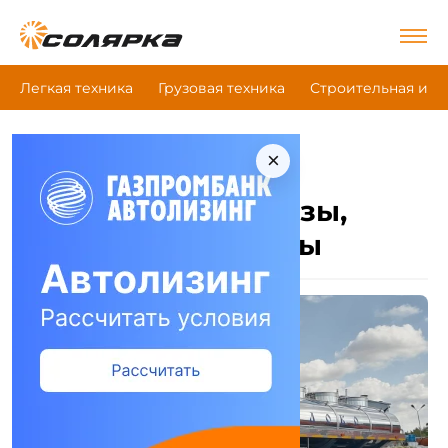
Легкая техника
Грузовая техника
Строительная и д
×
|
|
|
Главная
Грузовая техника
Феникс
Молоковозы, пищевые цистерны
Феникс Молоковозы,
пищевые цистерны