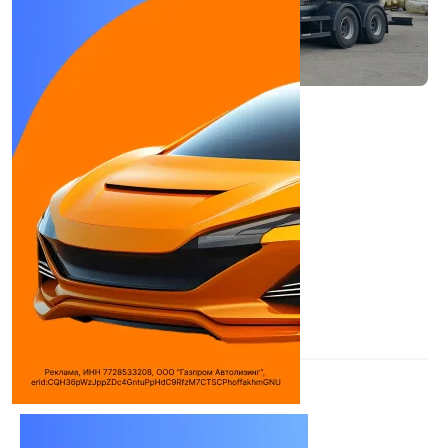
ФЕНИКС 65207(14м³)
Молоковозы, пищевые цистерны
Количество цилиндров:
6
Объем двигателя:
11967 см³
Макс. мощность:
428 л.с.
Макс. крутящий момент:
2100/1100 Н*м
(кг*м) ...
Используемое топливо:
Дизель
Дилеры
ФЕНИКС