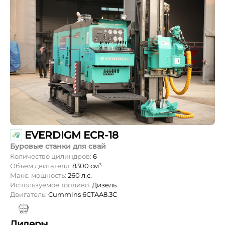
EVERDIGM ECR-18
Буровые станки для свай
Количество цилиндров:
6
Объем двигателя:
8300 см³
Макс. мощность:
260 л.с.
Используемое топливо:
Дизель
Двигатель:
Cummins 6CTAA8.3C
Дилеры