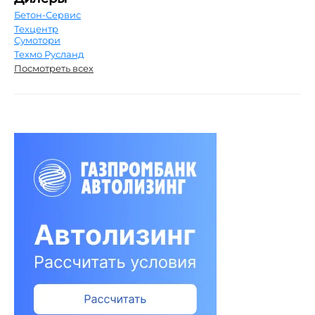
Бетон-Сервис
Техцентр
Сумотори
Техмо Русланд
Посмотреть всех