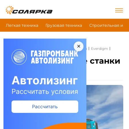
Легкая техника
Грузовая техника
Строительная и д
×
|
|
|
Главная
Строительная и дорожная техника
Everdigm
Буровые станки для свай
Everdigm Буровые станки
для свай