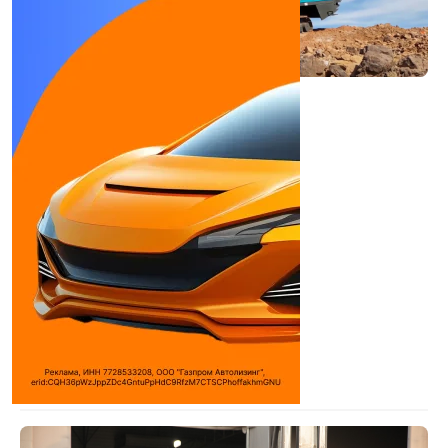
EVERDIGM ECD-50
Буровые станки для свай
Количество цилиндров:
6
Объем двигателя:
8300 см³
Макс. мощность:
260 л.с.
Используемое топливо:
Дизель
Двигатель:
Cummins 6CTAA8.3C
Дилеры
Бетон-Сервис
Техцентр
Сумотори
Техмо Русланд
Посмотреть всех