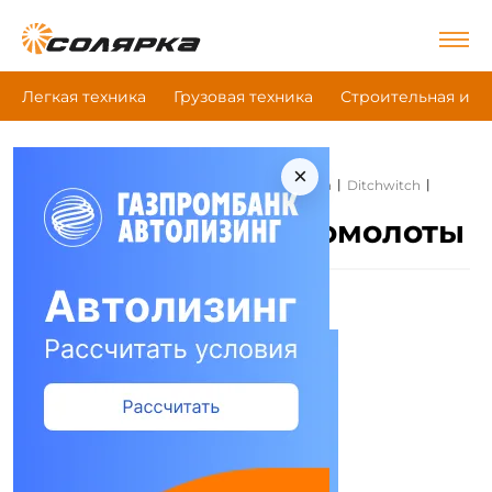
Легкая техника
Грузовая техника
Строительная и д
×
|
|
|
Главная
Строительная и дорожная техника
Ditchwitch
Пневмомолоты
Ditchwitch Пневмомолоты