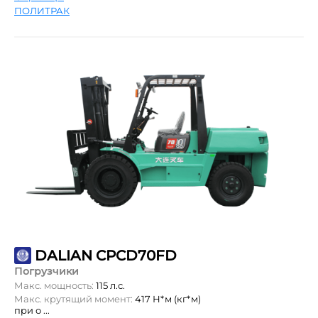
ПОЛИТРАК
DALIAN CPCD70FD
Погрузчики
Макс. мощность:
115 л.с.
Макс. крутящий момент:
417 Н*м (кг*м)
при о ...