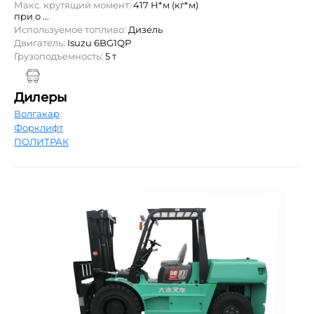
Макс. крутящий момент:
417 Н*м (кг*м)
при о ...
Используемое топливо:
Дизель
Двигатель:
Isuzu 6BG1QP
Грузоподъемность:
5 т
Дилеры
Волгакар
Форклифт
ПОЛИТРАК