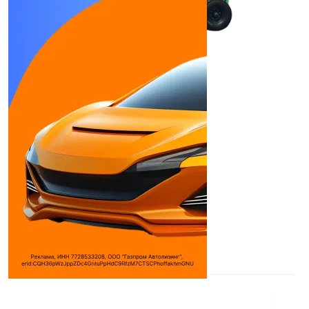
DALIAN CPCD20FB
Погрузчики
Макс. мощность:
48 л.с.
Макс. крутящий момент:
137 Н*м (кг*м)
при о ...
Объем двигателя:
2369 см³
Используемое топливо:
Дизель
Двигатель:
Isuzu C240
Дилеры
Волгакар
Форклифт
ПОЛИТРАК