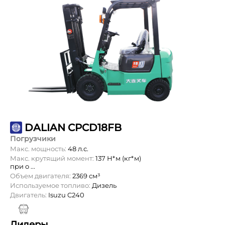
DALIAN CPCD18FB
Погрузчики
Макс. мощность:
48 л.с.
Макс. крутящий момент:
137 Н*м (кг*м)
при о ...
Объем двигателя:
2369 см³
Используемое топливо:
Дизель
Двигатель:
Isuzu C240
Дилеры