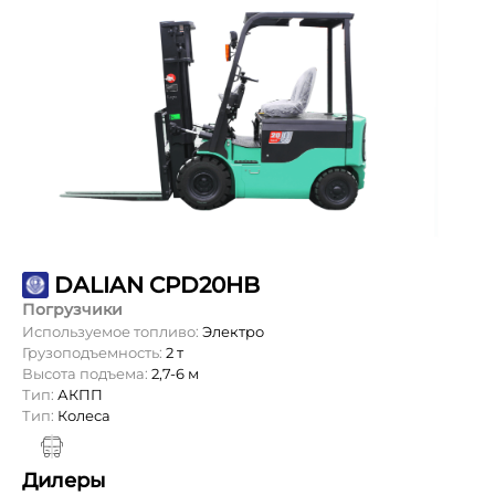
DALIAN CPD20HB
Погрузчики
Используемое топливо:
Электро
Грузоподъемность:
2 т
Высота подъема:
2,7-6 м
Тип:
АКПП
Тип:
Колеса
Дилеры