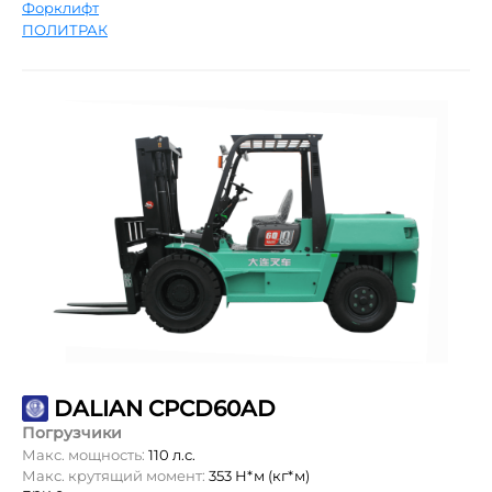
Форклифт
ПОЛИТРАК
DALIAN CPCD60AD
Погрузчики
Макс. мощность:
110 л.с.
Макс. крутящий момент:
353 Н*м (кг*м)