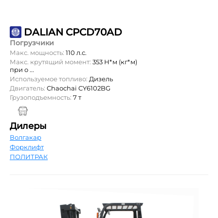
DALIAN CPCD70AD
Погрузчики
Макс. мощность:
110 л.с.
Макс. крутящий момент:
353 Н*м (кг*м)
при о ...
Используемое топливо:
Дизель
Двигатель:
Chaochai CY6102BG
Грузоподъемность:
7 т
Дилеры
Волгакар
Форклифт
ПОЛИТРАК