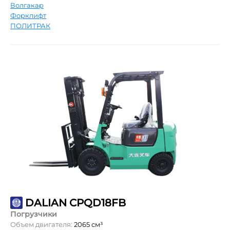
Волгакар
Форклифт
ПОЛИТРАК
DALIAN CPQD18FB
Погрузчики
Объем двигателя:
2065 см³