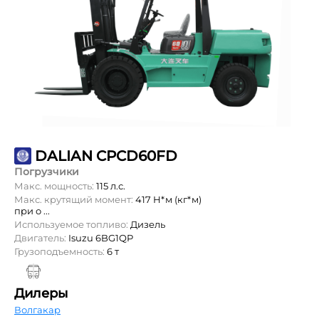
DALIAN CPCD60FD
Погрузчики
Макс. мощность:
115 л.с.
Макс. крутящий момент:
417 Н*м (кг*м)
при о ...
Используемое топливо:
Дизель
Двигатель:
Isuzu 6BG1QP
Грузоподъемность:
6 т
Дилеры
Волгакар