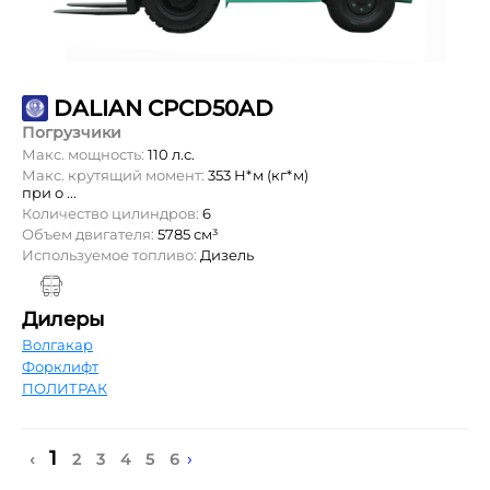
DALIAN CPCD50AD
Погрузчики
Макс. мощность:
110 л.с.
Макс. крутящий момент:
353 Н*м (кг*м)
при о ...
Количество цилиндров:
6
Объем двигателя:
5785 см³
Используемое топливо:
Дизель
Дилеры
Волгакар
Форклифт
ПОЛИТРАК
1
›
‹
2
3
4
5
6