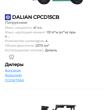
DALIAN CPCD15CB
Погрузчики
Макс. мощность:
41 л.с.
Макс. крутящий момент:
131 Н*м (кг*м) при
о ...
Количество цилиндров:
4
Объем двигателя:
2270 см³
Используемое топливо:
Дизель
Дилеры
Волгакар
Форклифт
ПОЛИТРАК