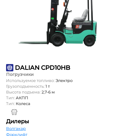
DALIAN CPD10HB
Погрузчики
Используемое топливо:
Электро
Грузоподъемность:
1 т
Высота подъема:
2,7-6 м
Тип:
АКПП
Тип:
Колеса
Дилеры
Волгакар
Форклифт