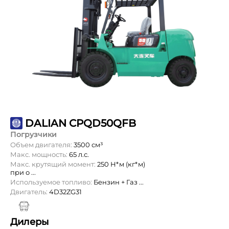
DALIAN CPQD50QFB
Погрузчики
Объем двигателя:
3500 см³
Макс. мощность:
65 л.с.
Макс. крутящий момент:
250 Н*м (кг*м)
при о ...
Используемое топливо:
Бензин + Газ ...
Двигатель:
4D32ZG31
Дилеры