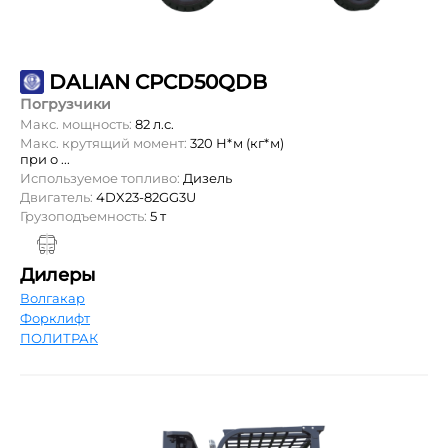
DALIAN CPCD50QDB
Погрузчики
Макс. мощность:
82 л.с.
Макс. крутящий момент:
320 Н*м (кг*м)
при о ...
Используемое топливо:
Дизель
Двигатель:
4DX23-82GG3U
Грузоподъемность:
5 т
Дилеры
Волгакар
Форклифт
ПОЛИТРАК