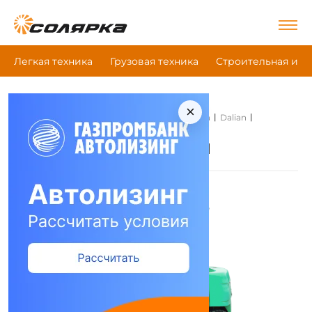
Легкая техника
Грузовая техника
Строительная и д
×
|
|
|
Главная
Строительная и дорожная техника
Dalian
Погрузчики
Dalian Погрузчики