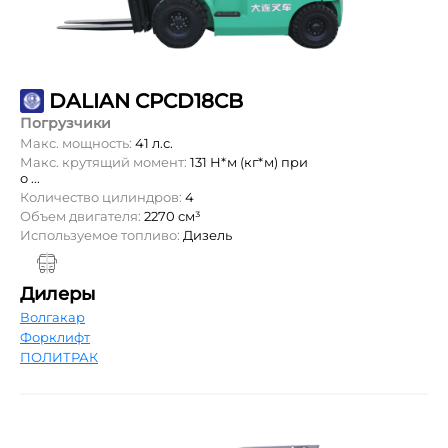
DALIAN CPCD18CB
Погрузчики
Макс. мощность:
41 л.с.
Макс. крутящий момент:
131 Н*м (кг*м) при
о ...
Количество цилиндров:
4
Объем двигателя:
2270 см³
Используемое топливо:
Дизель
Дилеры
Волгакар
Форклифт
ПОЛИТРАК