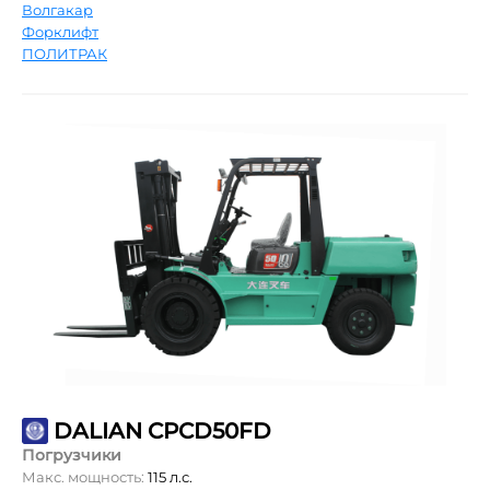
Волгакар
Форклифт
ПОЛИТРАК
DALIAN CPCD50FD
Погрузчики
Макс. мощность:
115 л.с.