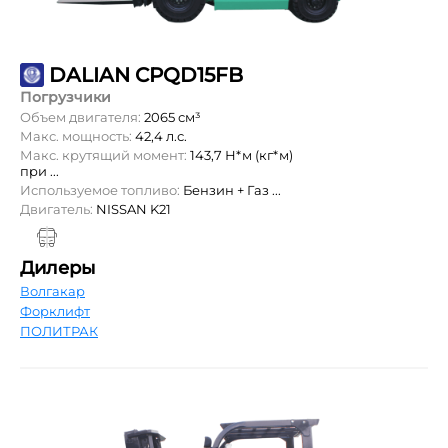
DALIAN CPQD15FB
Погрузчики
Объем двигателя:
2065 см³
Макс. мощность:
42,4 л.с.
Макс. крутящий момент:
143,7 Н*м (кг*м)
при ...
Используемое топливо:
Бензин + Газ ...
Двигатель:
NISSAN K21
Дилеры
Волгакар
Форклифт
ПОЛИТРАК