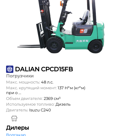
DALIAN CPCD15FB
Погрузчики
Макс. мощность:
48 л.с.
Макс. крутящий момент:
137 Н*м (кг*м)
при о ...
Объем двигателя:
2369 см³
Используемое топливо:
Дизель
Двигатель:
Isuzu C240
Дилеры
Волгакар