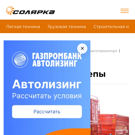
Легкая техника
Грузовая техника
Строительная и д
×
|
|
|
Главная
Сельскохозяйственная техника
Автотехимпорт
Тракторные прицепы
Автотехимпорт
Тракторные прицепы