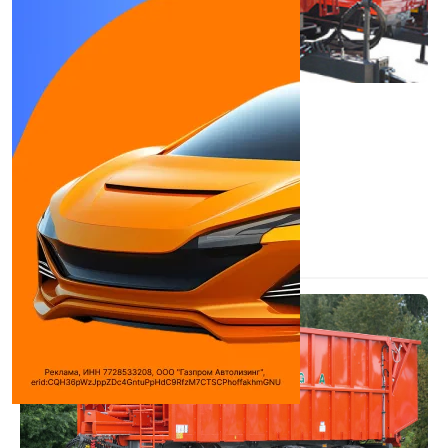
Автотехимпорт SPC-16
Тракторные прицепы
Длина борта:
6150 мм
Ширина борта:
2150 мм
Высота борта:
1620 мм
Погрузочная высота:
1350 мм
Грузоподъемность:
16 т