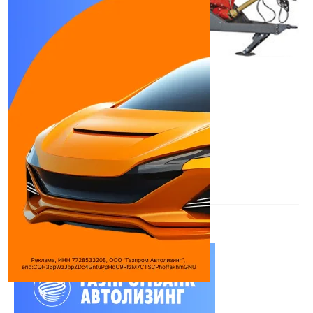
Автотехимпорт GPP-23
Бункеры-перегрузчики для зерна
Длина борта:
9000 мм
Ширина борта:
2550 мм
Высота борта:
3400 мм
Грузоподъемность:
20 т
Вместимость кузова (геометрическая):
23
м3