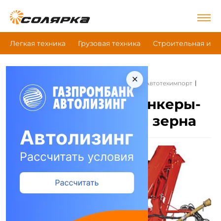
Легкая техника
Грузовая техника
Строительная и д
×
|
|
|
Главная
Сельскохозяйственная техника
Автотехимпорт
Бункеры-перегрузчики для зерна
Автотехимпорт Бункеры-
перегрузчики для зерна